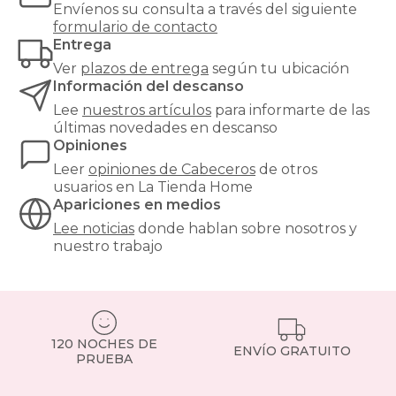
Envíenos su consulta a través del siguiente
el
formulario de contacto
estilo
Entrega
del
resto
Ver
plazos de entrega
según tu ubicación
del
Información del descanso
dormitorio
Lee
nuestros artículos
para informarte de las
y
últimas novedades en descanso
tenga
Opiniones
la
medida
Leer
opiniones de
Cabeceros
de otros
exacta
usuarios en La Tienda Home
de
Apariciones en medios
tu
Lee noticias
donde hablan sobre nosotros y
cama.
nuestro trabajo
Por
ejemplo,
para
una
cama
doble
120 NOCHES DE
estándar,
ENVÍO GRATUITO
PRUEBA
un
cabecero