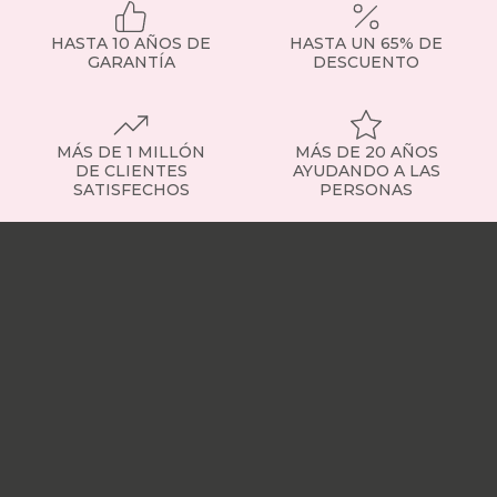
de
150 cm
HASTA 10 AÑOS DE
HASTA UN 65% DE
suele
GARANTÍA
DESCUENTO
ser
la
mejor
opción.
MÁS DE 1 MILLÓN
MÁS DE 20 AÑOS
Y
DE CLIENTES
AYUDANDO A LAS
si
SATISFECHOS
PERSONAS
buscas
un
Nuestras
punto
tiendas
Sobre
más
nosotros
Trabaja
de
con
amplitud
nosotros
Responsabilidad
o
social
Nuestros
diseño,
influencers
Vídeo
los
opiniones
Apariciones
cabeceros
en
de
medios
Buscados
160 cm
frecuentemente
Mi
ofrecen
cuenta
Formas
mayor
de
presencia