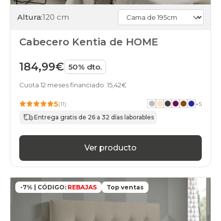
Altura:
120 cm
Cabecero Kentia de HOME
184,99€
50% dto.
Cuota 12 meses financiado: 15,42€
5
(11)
+
5
Entrega gratis de 26 a 32 días laborables
Ver producto
-7% | CÓDIGO:
REBAJAS
Top ventas