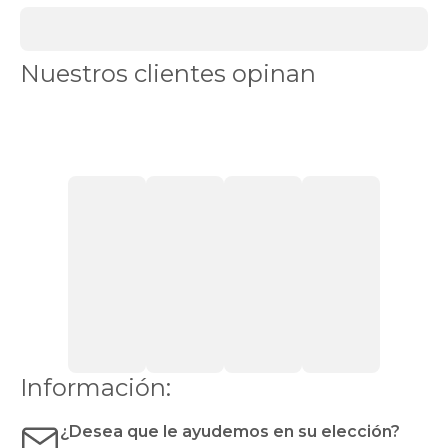
protege
la
pared
y
Nuestros clientes opinan
aporta
comodidad
si
lees
o
ves
la
televisión
desde
la
cama.
Lo
ideal
es
elegir
un
Información:
modelo
que
combine
¿Desea que le ayudemos en su elección?
con