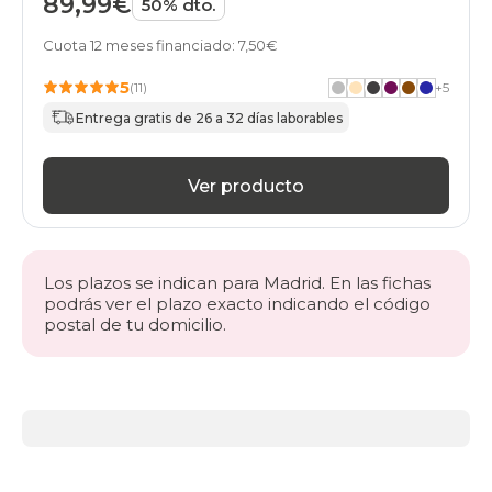
89,99€
50% dto.
Cuota 12 meses financiado: 7,50€
5
(11)
+
5
Entrega gratis de 26 a 32 días laborables
Ver producto
Los plazos se indican para Madrid. En las fichas
podrás ver el plazo exacto indicando el código
postal de tu domicilio.
Más
información
acerca
de