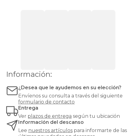
o
ves
la
televisión
desde
la
cama.
Lo
ideal
es
elegir
un
Información:
modelo
que
combine
¿Desea que le ayudemos en su elección?
con
Envíenos su consulta a través del siguiente
el
formulario de contacto
estilo
Entrega
del
resto
Ver
plazos de entrega
según tu ubicación
del
Información del descanso
dormitorio
Lee
nuestros artículos
para informarte de las
y