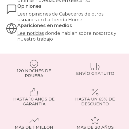
últimas novedades en descanso
tenga
Opiniones
la
medida
Leer
opiniones de
Cabeceros
de otros
exacta
usuarios en La Tienda Home
de
Apariciones en medios
tu
Lee noticias
donde hablan sobre nosotros y
cama.
nuestro trabajo
Por
ejemplo,
para
una
cama
doble
120 NOCHES DE
estándar,
ENVÍO GRATUITO
PRUEBA
un
cabecero
de
150 cm
HASTA 10 AÑOS DE
HASTA UN 65% DE
suele
GARANTÍA
DESCUENTO
ser
la
mejor
opción.
MÁS DE 1 MILLÓN
MÁS DE 20 AÑOS
Y