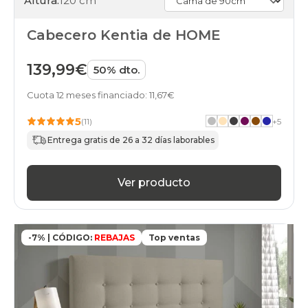
Altura:
120 cm
Cabecero Kentia de HOME
139,99€
50% dto.
Cuota 12 meses financiado: 11,67€
5
(11)
+
5
Entrega gratis de 26 a 32 días laborables
Ver producto
-7% | CÓDIGO:
REBAJAS
Top ventas