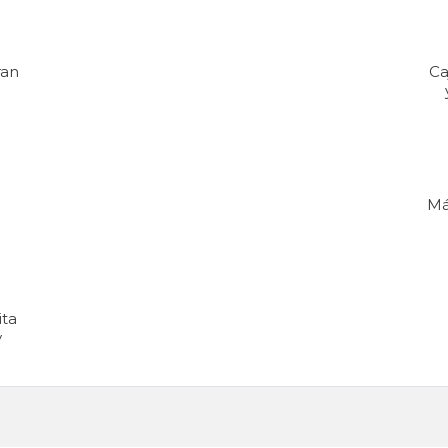
ran
Ca
Má
ita
y