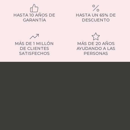
HASTA 10 AÑOS DE
HASTA UN 65% DE
GARANTÍA
DESCUENTO
MÁS DE 1 MILLÓN
MÁS DE 20 AÑOS
DE CLIENTES
AYUDANDO A LAS
SATISFECHOS
PERSONAS
Nuestras
tiendas
Sobre
nosotros
Trabaja
con
nosotros
Responsabilidad
social
Nuestros
influencers
Vídeo
opiniones
Apariciones
en
medios
Buscados
frecuentemente
Mi
cuenta
Formas