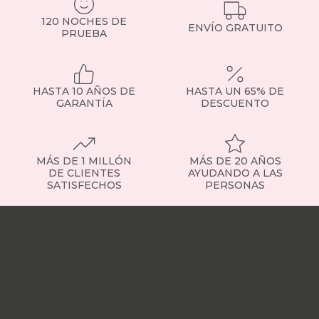
120 NOCHES DE
ENVÍO GRATUITO
PRUEBA
HASTA 10 AÑOS DE
HASTA UN 65% DE
GARANTÍA
DESCUENTO
MÁS DE 1 MILLÓN
MÁS DE 20 AÑOS
DE CLIENTES
AYUDANDO A LAS
SATISFECHOS
PERSONAS
Nuestras
tiendas
Sobre
nosotros
Trabaja
con
nosotros
Responsabilidad
social
Nuestros
influencers
Vídeo
opiniones
Apariciones