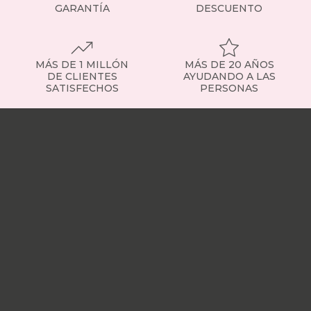
GARANTÍA
DESCUENTO
MÁS DE 1 MILLÓN
MÁS DE 20 AÑOS
DE CLIENTES
AYUDANDO A LAS
SATISFECHOS
PERSONAS
Nuestras
tiendas
Sobre
nosotros
Trabaja
con
nosotros
Responsabilidad
social
Nuestros
influencers
Vídeo
opiniones
Apariciones
en
medios
Buscados
frecuentemente
Mi
cuenta
Formas
de
pago
¿Dónde
esta