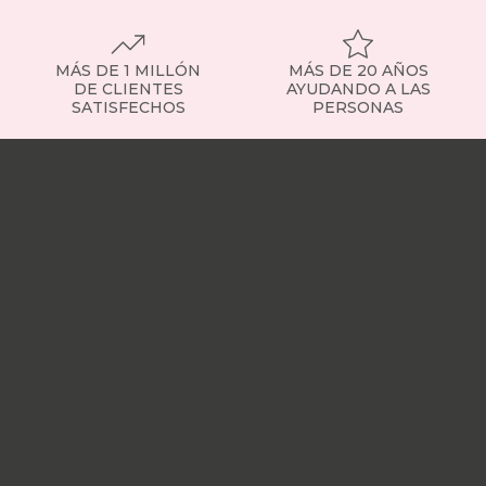
MÁS DE 1 MILLÓN
MÁS DE 20 AÑOS
DE CLIENTES
AYUDANDO A LAS
SATISFECHOS
PERSONAS
Nuestras
tiendas
Sobre
nosotros
Trabaja
con
nosotros
Responsabilidad
social
Nuestros
influencers
Vídeo
opiniones
Apariciones
en
medios
Buscados
frecuentemente
Mi
cuenta
Formas
de
pago
¿Dónde
esta
mi
pedido?