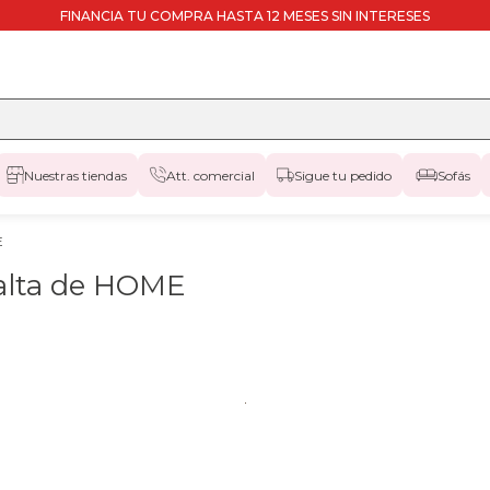
FINANCIA TU COMPRA HASTA 12 MESES SIN INTERESES
Nuestras tiendas
Att. comercial
Sigue tu pedido
Sofás
E
 alta de HOME