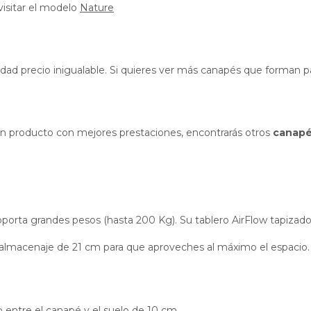
visitar el modelo
Nature
idad precio inigualable. Si quieres ver más canapés que forman 
s un producto con mejores prestaciones, encontrarás otros
canap
soporta grandes pesos (hasta 200 Kg). Su tablero AirFlow tapizado 
almacenaje de 21 cm para que aproveches al máximo el espacio.
 entre el canapé y el suelo de 10 cm.