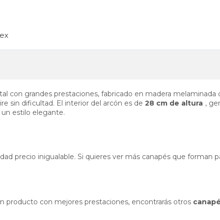
tex
tal con grandes prestaciones, fabricado en madera melaminada que
re sin dificultad. El interior del arcón es de
28 cm de altura
, ge
un estilo elegante.
idad precio inigualable. Si quieres ver más canapés que forman 
s un producto con mejores prestaciones, encontrarás otros
canap