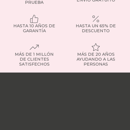
PRUEBA
otras
temporadas.
Incluyen
sistemas
HASTA 10 AÑOS DE
HASTA UN 65% DE
de
GARANTÍA
DESCUENTO
apertura
asistida,
con
pistones
MÁS DE 1 MILLÓN
MÁS DE 20 AÑOS
hidráulicos
DE CLIENTES
AYUDANDO A LAS
o
SATISFECHOS
PERSONAS
incluso
canapés
Nuestras
eléctricos
tiendas
Sobre
que
nosotros
Trabaja
facilitan
con
su
nosotros
Responsabilidad
uso
social
Nuestros
diario.
influencers
Vídeo
También
opiniones
Apariciones
encontrarás
en
opciones
medios
Buscados
con