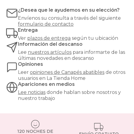
la
opción
¿Desea que le ayudemos en su elección?
ideal
Envíenos su consulta a través del siguiente
si
formulario de contacto
buscas
Entrega
mantener
tu
Ver
plazos de entrega
según tu ubicación
dormitorio
Información del descanso
ordenado
Lee
nuestros artículos
para informarte de las
sin
últimas novedades en descanso
renunciar
Opiniones
al
diseño.
Leer
opiniones de
Canapés abatibles
de otros
Puedes
usuarios en La Tienda Home
guardar
Apariciones en medios
desde
Lee noticias
donde hablan sobre nosotros y
ropa
nuestro trabajo
de
cama
hasta
maletas
o
ropa
120 NOCHES DE
de
ENVÍO GRATUITO