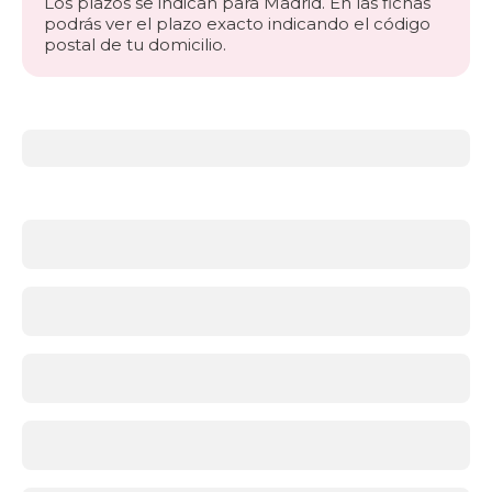
Los plazos se indican para Madrid. En las fichas
podrás ver el plazo exacto indicando el código
postal de tu domicilio.
Más
información
acerca
de
Canapés
abatibles
¿Qué
es
un
canapé
abatible
y
por
qué
elegirlo?
Un
canapé