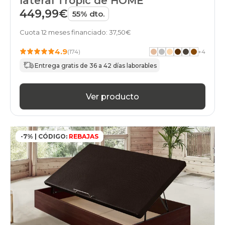
lateral Tropic de HOME
449,99€
55% dto.
Cuota 12 meses financiado: 37,50€
4.9
(174)
+
4
Entrega gratis de 36 a 42 días laborables
Ver producto
-7% | CÓDIGO:
REBAJAS