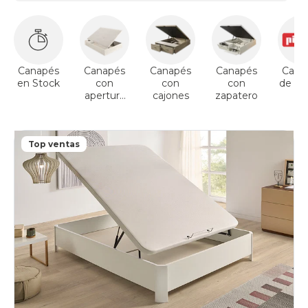
Canapés
Canapés
Canapés
Canapés
Cana
en Stock
con
con
con
de Pik
apertura
cajones
zapatero
lateral
Top ventas