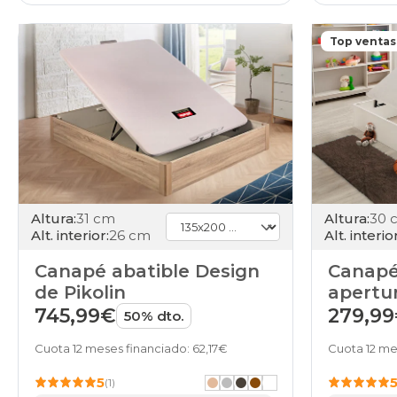
Top ventas
Altura:
31 cm
Altura:
30 
Alt. interior:
26 cm
Alt. interior
Canapé abatible Design
Canapé
de Pikolin
apertur
Junior
745,99€
279,9
50% dto.
Cuota 12 meses financiado: 62,17€
Cuota 12 me
5
(1)