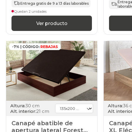
Entrega 
Entrega gratis de 9 a 13 días laborables
laborabl
Quedan 2 unidades
Ver producto
-7% | CÓDIGO:
REBAJAS
Altura:
30 cm
Altura:
36 
Alt. interior:
21 cm
Alt. interior
Canapé abatible de
Canapé
apertura lateral Forest
XL Eléc