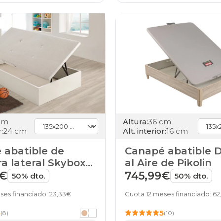
stock
canapes-
abatibles
135x200cm
top-
ventas
canapes-
abatibles
135x200cm
home
canapes-
abatibles
135x200cm
cm
Altura:
36 cm
pikolin
:
24 cm
Alt. interior:
16 cm
canapes-
abatibles
 abatible de
Canapé abatible 
135x200cm
a lateral Skybox
al Aire de Pikolin
gama-
 de HOME
9€
745,99€
50% dto.
50% dto.
basic-
plus
ses financiado: 23,33€
Cuota 12 meses financiado: 62
canapes-
abatibles
5
5
(8)
(10)
135x200cm