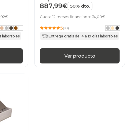
887,99€
50% dto.
6,92€
Cuota 12 meses financiado: 74,00€
5
(10)
s laborables
Entrega gratis de 14 a 19 días laborables
Ver producto