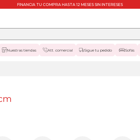
FINANCIA TU COMPRA HASTA 12 MESES SIN INTERESES
Nuestras tiendas
Att. comercial
Sigue tu pedido
Sofás
canapes-
abatibles
135x200cm
apertura-
frontal
canapes-
 cm
abatibles
135x200cm
apertura-
lateral
canapes-
abatibles
135x200cm