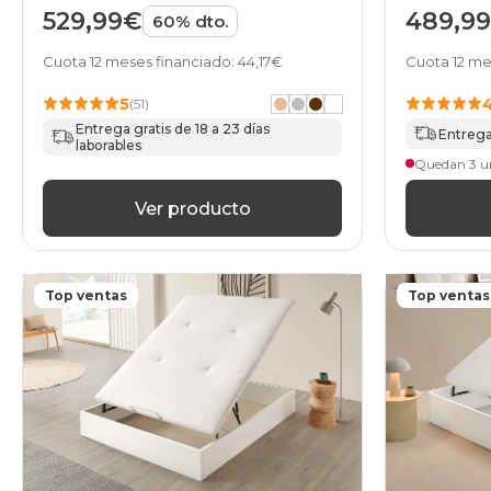
529,99€
489,9
60% dto.
Cuota 12 meses financiado: 44,17€
Cuota 12 me
5
(51)
Entrega gratis de 18 a 23 días
Entrega 
laborables
Quedan 3 u
Ver producto
Top ventas
Top ventas