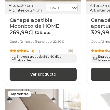
Altura:
30 cm
Altura:
34 
Alt. interior:
24 cm
Alt. interior
Canapé abatible
Canapé
Moonbox de HOME
apertur
de HO
269,99€
329,9
50% dto.
Cuota 12 meses financiado: 22,50€
Cuota 12 me
4.9
(366)
Entrega gratis de 54 a 60 días
Entrega 
laborables
laborabl
Ver producto
Top ventas