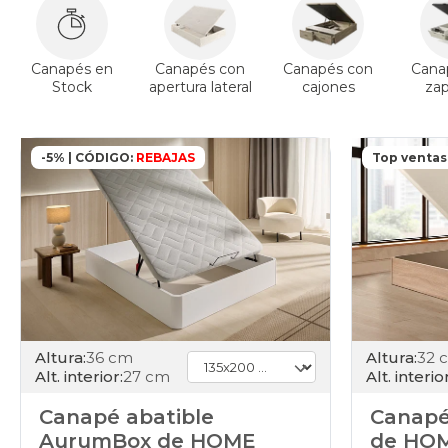
Canapés en
Canapés con
Canapés con
Cana
Stock
apertura lateral
cajones
za
-5% | CÓDIGO:
REBAJAS
Top ventas
Altura:
36 cm
Altura:
32 
Alt. interior:
27 cm
Alt. interior
Canapé abatible
Canapé
AurumBox de HOME
de HO