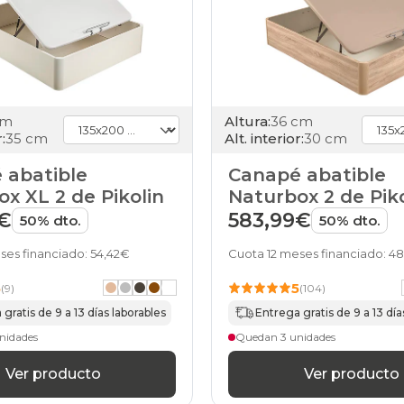
24
canapes-
abatibles
135x200cm
26
canapes-
abatibles
cm
Altura:
36 cm
135x200cm
:
35 cm
Alt. interior:
30 cm
27
canapes-
 abatible
Canapé abatible
abatibles
x XL 2 de Pikolin
Naturbox 2 de Piko
135x200cm
28
€
583,99€
50% dto.
50% dto.
canapes-
abatibles
ses financiado: 54,42€
Cuota 12 meses financiado: 4
135x200cm
30
5
5
(9)
(104)
canapes-
gratis de 9 a 13 días laborables
Entrega gratis de 9 a 13 día
abatibles
135x200cm
nidades
Quedan 3 unidades
35
canapes-
Ver producto
Ver producto
abatibles
135x200cm