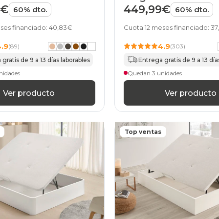
abatibles
9€
449,99€
60% dto.
60% dto.
135x200cm
nogal
ses financiado: 40,83€
Cuota 12 meses financiado: 3
canapes-
abatibles
4.9
4.9
(89)
(303)
135x200cm
gratis de 9 a 13 días laborables
Entrega gratis de 9 a 13 día
beis
canapes-
nidades
Quedan 3 unidades
abatibles
135x200cm
Ver producto
Ver producto
wengue
canapes-
abatibles
135x200cm
Top ventas
gris-
oscuro
canapes-
abatibles
135x200cm
marron
canapes-
abatibles
135x200cm