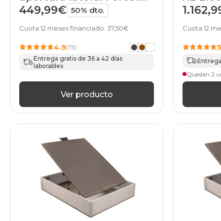
de HOME
449,99€
1.162,
50% dto.
Cuota 12 meses financiado: 37,50€
Cuota 12 me
4.9
(75)
Entrega gratis de 36 a 42 días
Entrega 
laborables
Quedan 2 u
Ver producto