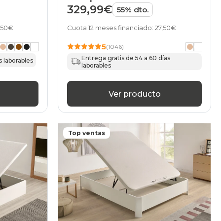
329,99€
55% dto.
7,50€
Cuota 12 meses financiado: 27,50€
5
(1046)
Entrega gratis de 54 a 60 días
s laborables
laborables
Ver producto
Top ventas