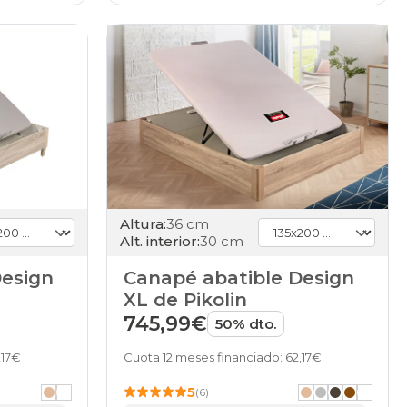
Altura:
36 cm
Alt. interior:
30 cm
Design
Canapé abatible Design
XL de Pikolin
745,99€
50% dto.
,17€
Cuota 12 meses financiado: 62,17€
5
(6)