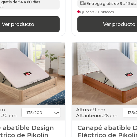
gama-
gratis de 54 a 60 días
Entrega gratis de 9 a 13 día
es
silver
Quedan 2 unidades
canapes-
abatibles
Ver producto
Ver producto
135x200cm
gama-
gold
canapes-
abatibles
135x200cm
gama-
diamond
canapes-
abatibles
135x200cm
baratos
canapes-
abatibles
135x200cm
cm
Altura:
31 cm
buenos
:
30 cm
Alt. interior:
26 cm
canapes-
abatibles
 abatible Design
Canapé abatible 
135x200cm
trico de Pikolin
Eléctrico de Pikoli
calidad-