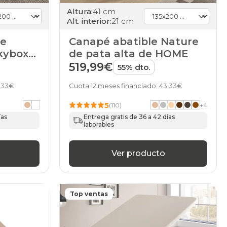
Altura:
41 cm
Alt. interior:
21 cm
de
Canapé abatible Nature
Skybox
de pata alta de HOME
519,99€
55% dto.
3,33€
Cuota 12 meses financiado: 43,33€
5
(110)
+
4
ías
Entrega gratis de 36 a 42 días
laborables
Ver producto
Top ventas