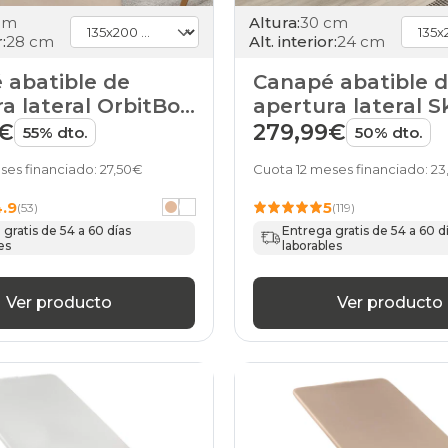
verde
canapes-
cm
Altura:
30 cm
abatibles
:
28 cm
Alt. interior:
24 cm
135x200cm
negro
 abatible de
Canapé abatible 
canapes-
a lateral OrbitBox
apertura lateral 
abatibles
ME
de HOME
9€
279,99€
55% dto.
50% dto.
135x200cm
rosa
ses financiado: 27,50€
Cuota 12 meses financiado: 2
canapes-
abatibles
4.9
5
(53)
(119)
135x200cm
blanco
gratis de 54 a 60 días
Entrega gratis de 54 a 60 d
es
laborables
canapes-
abatibles
135x200cm
Ver producto
Ver producto
16
canapes-
abatibles
135x200cm
21
canapes-
abatibles
135x200cm