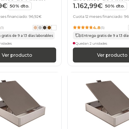
precio
99€
1.162,99€
50% dto.
50% dto.
canapes-
abatibles
ses financiado: 96,92€
Cuota 12 meses financiado: 9
135x200cm
en-
5
4.8
(1)
(5)
oferta
gratis de 9 a 13 días laborables
Entrega gratis de 9 a 13 día
canapes-
abatibles
nidades
Quedan 2 unidades
135x200cm
financiados
Ver producto
Ver producto
canapes-
abatibles
135x200cm
gama-
alta
canapes-
abatibles
135x200cm
online