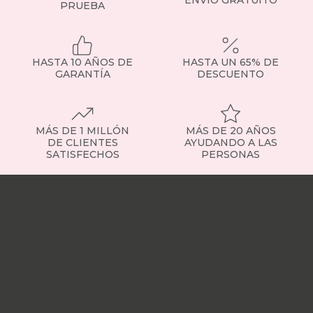
PRUEBA
otras
temporadas.
Incluyen
sistemas
HASTA 10 AÑOS DE
HASTA UN 65% DE
de
GARANTÍA
DESCUENTO
apertura
asistida,
con
pistones
MÁS DE 1 MILLÓN
MÁS DE 20 AÑOS
hidráulicos
DE CLIENTES
AYUDANDO A LAS
o
SATISFECHOS
PERSONAS
incluso
canapés
Nuestras
eléctricos
tiendas
Sobre
que
nosotros
Trabaja
facilitan
con
su
nosotros
Responsabilidad
uso
social
Nuestros
diario.
influencers
Vídeo
También
opiniones
Apariciones
encontrarás
en
opciones
medios
Buscados
con