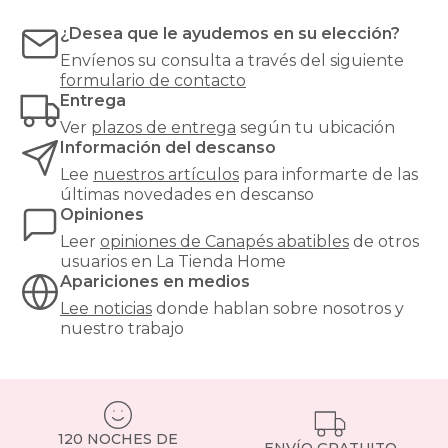
la
opción
¿Desea que le ayudemos en su elección?
ideal
Envíenos su consulta a través del siguiente
si
formulario de contacto
buscas
Entrega
mantener
tu
Ver
plazos de entrega
según tu ubicación
dormitorio
Información del descanso
ordenado
Lee
nuestros artículos
para informarte de las
sin
últimas novedades en descanso
renunciar
Opiniones
al
diseño.
Leer
opiniones de
Canapés abatibles
de otros
Puedes
usuarios en La Tienda Home
guardar
Apariciones en medios
desde
Lee noticias
donde hablan sobre nosotros y
ropa
nuestro trabajo
de
cama
hasta
maletas
o
ropa
120 NOCHES DE
de
ENVÍO GRATUITO