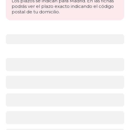
Los plazos se indican para Madrid. En las fichas
podrás ver el plazo exacto indicando el código
postal de tu domicilio.
Más
información
acerca
de
Canapés
abatibles
¿Qué
es
un
canapé
abatible
y
por
qué
elegirlo?
Un
canapé