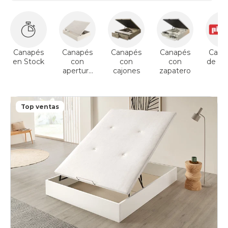
Canapés
Canapés
Canapés
Canapés
Cana
en Stock
con
con
con
de Pik
apertura
cajones
zapatero
lateral
Top ventas