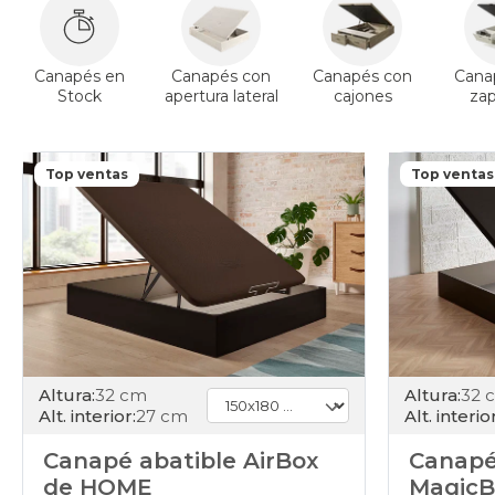
Canapés en
Canapés con
Canapés con
Cana
Stock
apertura lateral
cajones
za
Top ventas
Top ventas
Altura:
32 cm
Altura:
32 
Alt. interior:
27 cm
Alt. interior
Canapé abatible AirBox
Canapé
de HOME
MagicB