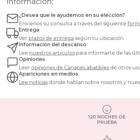
Información:
Es
la
opción
¿Desea que le ayudemos en su elección?
ideal
Envíenos su consulta a través del siguiente
form
si
Entrega
buscas
mantener
Ver
plazos de entrega
según tu ubicación
tu
Información del descanso
dormitorio
Lee
nuestros artículos
para informarte de las ú
ordenado
Opiniones
sin
renunciar
Leer
opiniones de
Canapés abatibles
de otros us
al
Apariciones en medios
diseño.
Lee noticias
donde hablan sobre nosotros y nues
Puedes
guardar
desde
ropa
de
cama
120 NOCHES DE
hasta
PRUEBA
maletas
o
ropa