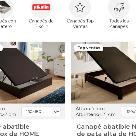
pés con
Canapés de
Canapés Top
Todos los
patero
Pikolin
Ventas
canapés
Top ventas
cm
Altura:
41 cm
:
27 cm
Alt. interior:
21 cm
 abatible
Canapé abatible 
ox de HOME
de pata alta de 