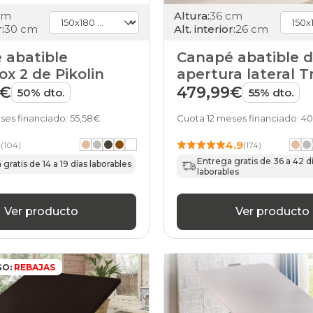
cm
Altura:
36 cm
:
30 cm
Alt. interior:
26 cm
 abatible
Canapé abatible 
x 2 de Pikolin
apertura lateral T
de HOME
9€
479,99€
50% dto.
55% dto.
ses financiado: 55,58€
Cuota 12 meses financiado: 4
5
4.9
(104)
(174)
Entrega gratis de 36 a 42 d
gratis de 14 a 19 días laborables
laborables
Ver producto
Ver producto
GO:
REBAJAS