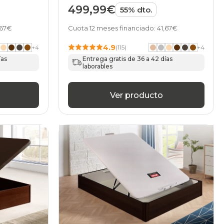
499,99€
55% dto.
,67€
Cuota 12 meses financiado: 41,67€
4.9
+
4
(115)
+
4
ías
Entrega gratis de 36 a 42 días
laborables
Ver producto