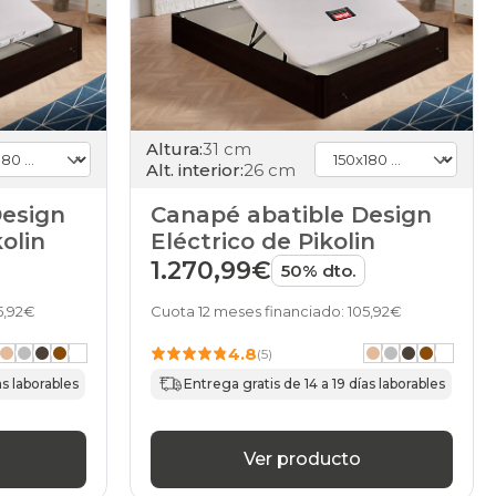
Altura:
31 cm
Alt. interior:
26 cm
Design
Canapé abatible Design
olin
Eléctrico de Pikolin
1.270,99€
50% dto.
5,92€
Cuota 12 meses financiado: 105,92€
4.8
(5)
as laborables
Entrega gratis de 14 a 19 días laborables
Ver producto