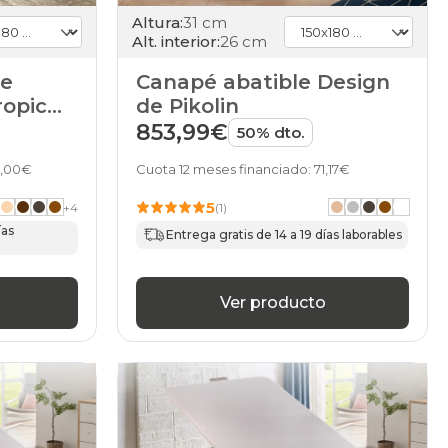
Altura:
31 cm
Alt. interior:
26 cm
de
Canapé abatible Design
ropic
de Pikolin
853,99€
50% dto.
0,00€
Cuota 12 meses financiado: 71,17€
5
+
4
(1)
ías
Entrega gratis de 14 a 19 días laborables
Ver producto