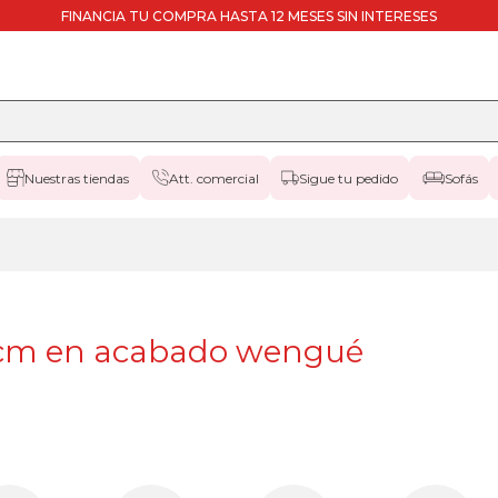
FINANCIA TU COMPRA HASTA 12 MESES SIN INTERESES
Nuestras tiendas
Att. comercial
Sigue tu pedido
Sofás
0 cm en acabado wengué