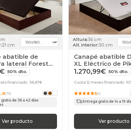
cm
Altura:
36 cm
:
21 cm
Alt. interior:
30 cm
 abatible de
Canapé abatible 
a lateral Forest
XL Eléctrico de Pik
ME
9€
1.270,99€
50% dto.
50% dto.
ses financiado: 36,67€
Cuota 12 meses financiado: 10
4.9
5
(75)
(1)
gratis de 36 a 42 días
Entrega gratis de 14 a 19 dí
es
Ver producto
Ver producto