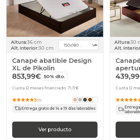
Altura:
36 cm
Altura:
30 
Alt. interior:
30 cm
Alt. interior
Canapé abatible Design
Canapé
XL de Pikolin
apertur
de HO
853,99€
439,9
50% dto.
Cuota 12 meses financiado: 71,17€
Cuota 12 me
5
(6)
Entrega 
Entrega gratis de 14 a 19 días laborables
laborabl
Ver producto