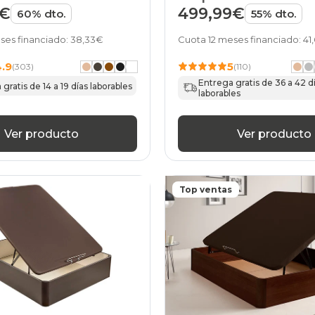
9€
499,99€
60% dto.
55% dto.
ses financiado: 38,33€
Cuota 12 meses financiado: 41
4.9
5
(303)
(110)
Entrega gratis de 36 a 42 d
gratis de 14 a 19 días laborables
laborables
Ver producto
Ver producto
Top ventas