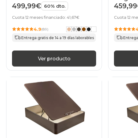
499,99€
459,9
60% dto.
Cuota 12 meses financiado: 41,67€
Cuota 12 me
4.9
(89)
Entrega gratis de 14 a 19 días laborables
Entrega 
Ver producto