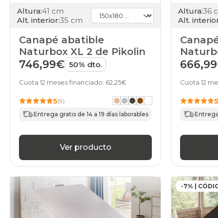
Altura:
41 cm
Altura:
36 
Alt. interior:
35 cm
Alt. interior
Canapé abatible
Canapé
Naturbox XL 2 de Pikolin
Naturbo
746,99€
666,9
50% dto.
Cuota 12 meses financiado: 62,25€
Cuota 12 me
5
(9)
Entrega gratis de 14 a 19 días laborables
Entrega 
Ver producto
-7% | CÓDI