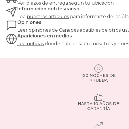
mantener
Ver
plazos de entrega
según tu ubicación
tu
Información del descanso
dormitorio
Lee
nuestros artículos
para informarte de las ú
ordenado
Opiniones
sin
renunciar
Leer
opiniones de
Canapés abatibles
de otros us
al
Apariciones en medios
diseño.
Lee noticias
donde hablan sobre nosotros y nues
Puedes
guardar
desde
ropa
de
cama
120 NOCHES DE
hasta
PRUEBA
maletas
o
ropa
de
HASTA 10 AÑOS DE
otras
GARANTÍA
temporadas.
Incluyen
sistemas
de