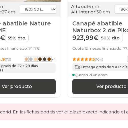
180x190cm-
doble
cm
Altura:
36 cm
blanco
:
27 cm
Alt. interior:
30 cm
canapes-
abatibles
 abatible Nature
Canapé abatible
180x190cm-
ME
Naturbox 2 de Piko
doble
9€
923,99€
55% dto.
50% dto.
21
canapes-
ses financiado: 74,17€
Cuota 12 meses financiado: 7
abatibles
180x190cm-
4.9
5
(115)
+
4
(104)
doble
24
gratis de 22 a 28 días
Entrega gratis de 9 a 13 día
es
canapes-
Quedan 21 unidades
abatibles
180x190cm-
Ver producto
Ver producto
doble
27
canapes-
abatibles
180x190cm-
drid. En las fichas podrás ver el plazo exacto indicando el 
doble
28
canapes-