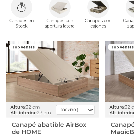
Canapés en
Canapés con
Canapés con
Cana
Stock
apertura lateral
cajones
za
Top ventas
Top ventas
Altura:
32 cm
Altura:
32 
Alt. interior:
27 cm
Alt. interior
Canapé abatible AirBox
Canapé
de HOME
MagicB