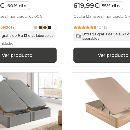
wengue
9€
619,99€
60% dto.
55% dto.
canapes-
abatibles
ses financiado: 65,00€
Cuota 12 meses financiado: 51
180x190cm-
doble
4.9
5
(303)
(1046)
marron
Entrega gratis de 54 a 60 d
gratis de 9 a 13 días laborables
canapes-
laborables
abatibles
unidades
180x190cm-
doble
Ver producto
Ver producto
verde
canapes-
abatibles
180x190cm-
doble
negro
canapes-
abatibles
180x190cm-
doble
rosa
canapes-
abatibles