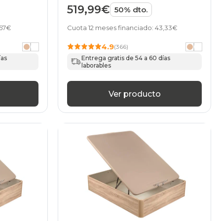
519,99€
50% dto.
,67€
Cuota 12 meses financiado: 43,33€
4.9
(366)
ías
Entrega gratis de 54 a 60 días
laborables
Ver producto