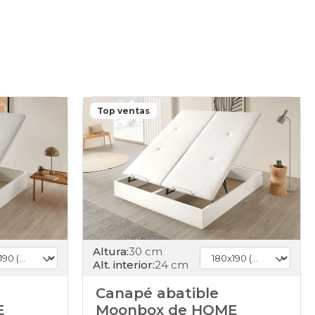
Top ventas
Altura:
30 cm
Alt. interior:
24 cm
Canapé abatible
E
Moonbox de HOME