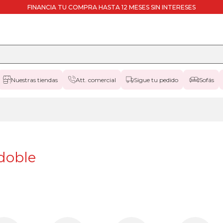
FINANCIA TU COMPRA HASTA 12 MESES SIN INTERESES
Nuestras tiendas
Att. comercial
Sigue tu pedido
Sofás
canapes-
abatibles
180x190cm-
doble
apertura-
frontal
doble
canapes-
abatibles
180x190cm-
doble
patas-
altas
canapes-