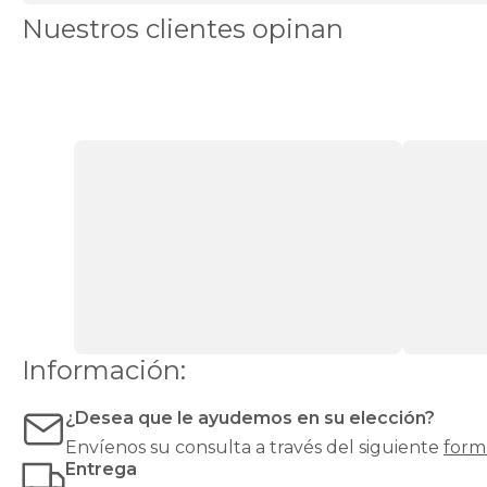
cama
con
Nuestros clientes opinan
apertura
superior
o
lateral
que
ofrece
un
espacio
de
almacenaje
amplio,
discreto
y
de
fácil
acceso.
Información:
Es
la
opción
¿Desea que le ayudemos en su elección?
ideal
Envíenos su consulta a través del siguiente
form
si
Entrega
buscas