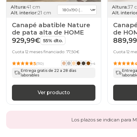
Altura:
41 cm
Altura:
37 
Alt. interior:
21 cm
Alt. interior
Canapé abatible Nature
Canapé
de pata alta de HOME
de HO
929,99€
889,9
55% dto.
Cuota 12 meses financiado: 77,50€
Cuota 12 me
5
(110)
+
4
Entrega gratis de 22 a 28 días
Entrega 
laborables
laborabl
Ver producto
Los plazos se indican para Ma