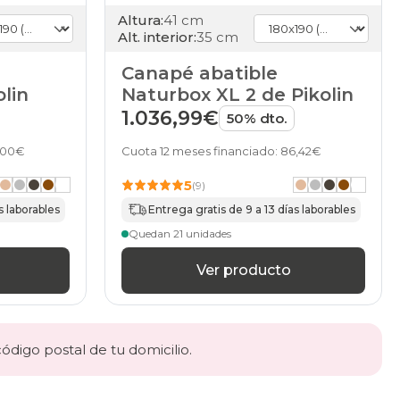
Altura:
41 cm
Alt. interior:
35 cm
Canapé abatible
lin
Naturbox XL 2 de Pikolin
1.036,99€
50% dto.
7,00€
Cuota 12 meses financiado: 86,42€
5
(9)
s laborables
Entrega gratis de 9 a 13 días laborables
Quedan 21 unidades
Ver producto
código postal de tu domicilio.