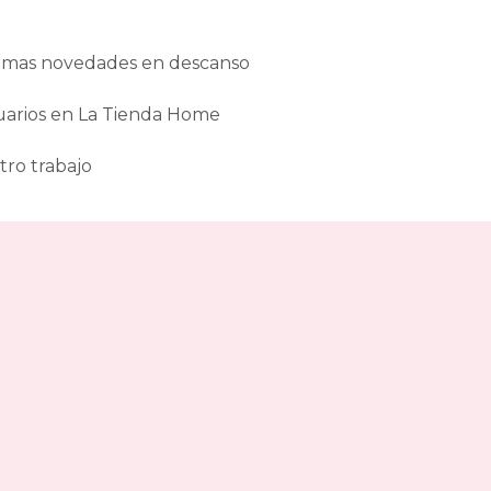
gama-
gold
canapes-
ltimas novedades en descanso
abatibles
180x190cm-
doble
uarios en La Tienda Home
baratos
canapes-
tro trabajo
abatibles
180x190cm-
doble
buenos
canapes-
abatibles
180x190cm-
doble
calidad-
precio
canapes-
abatibles
180x190cm-
doble
financiados
canapes-