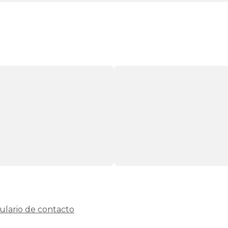
home
canapes-
abatibles
180x190cm-
doble
pikolin
canapes-
abatibles
180x190cm-
doble
gama-
basic-
plus
canapes-
abatibles
180x190cm-
doble
gama-
silver
canapes-
abatibles
ulario de contacto
180x190cm-
doble