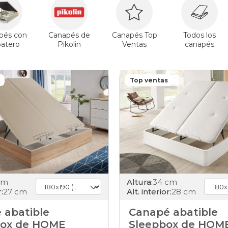
abatibles
180x190cm-
doble
cambria
pés con
Canapés de
Canapés Top
Todos los
canapes-
patero
Pikolin
Ventas
canapés
abatibles
180x190cm-
doble
gris-
Top ventas
claro
canapes-
abatibles
180x190cm-
doble
haya
canapes-
abatibles
180x190cm-
doble
cm
Altura:
34 cm
nogal
:
27 cm
Alt. interior:
28 cm
canapes-
abatibles
 abatible
Canapé abatible
180x190cm-
ox de HOME
Sleepbox de HOM
doble