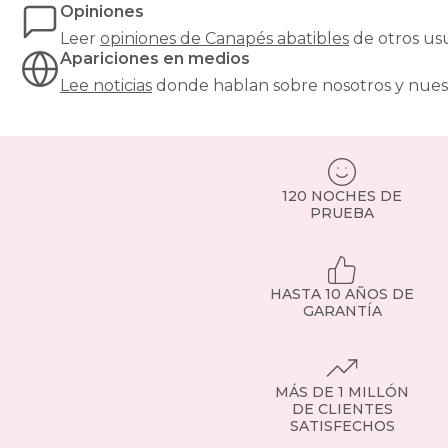
Opiniones
sin
renunciar
Leer
opiniones de
Canapés abatibles
de otros us
al
Apariciones en medios
diseño.
Lee noticias
donde hablan sobre nosotros y nues
Puedes
guardar
desde
ropa
de
cama
120 NOCHES DE
hasta
PRUEBA
maletas
o
ropa
de
HASTA 10 AÑOS DE
otras
GARANTÍA
temporadas.
Incluyen
sistemas
de
MÁS DE 1 MILLÓN
apertura
DE CLIENTES
asistida,
SATISFECHOS
con