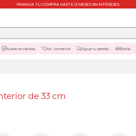
FINANCIA TU COMPRA HASTA 12 MESES SIN INTERESES
Nuestras tiendas
Att. comercial
Sigue tu pedido
Sofás
canapes-
abatibles
135x190cm
33
canapes-
abatibles
nterior de 33 cm
150x190cm
33
canapes-
abatibles
150x200cm
33
canapes-