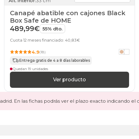
Alt. interior:
33 cm
blanco
33
Canapé abatible con cajones Black
canapes-
Box Safe de HOME
abatibles
489,99€
11
55% dto.
33
canapes-
Cuota 12 meses financiado: 40,83€
abatibles
16
4.9
(18)
33
Entrega gratis de 4 a 8 días laborables
canapes-
abatibles
Quedan 19 unidades
21
Ver producto
33
canapes-
abatibles
23
drid. En las fichas podrás ver el plazo exacto indicando el 
33
canapes-
abatibles
24
33
canapes-