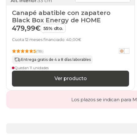
Alt. interior:
33 cm
Canapé abatible con zapatero
Black Box Energy de HOME
479,99€
55% dto.
Cuota 12 meses financiado: 40,00€
5
(118)
Entrega gratis de 4 a 8 días laborables
Quedan 11 unidades
Ver producto
Los plazos se indican para Ma
Más
información