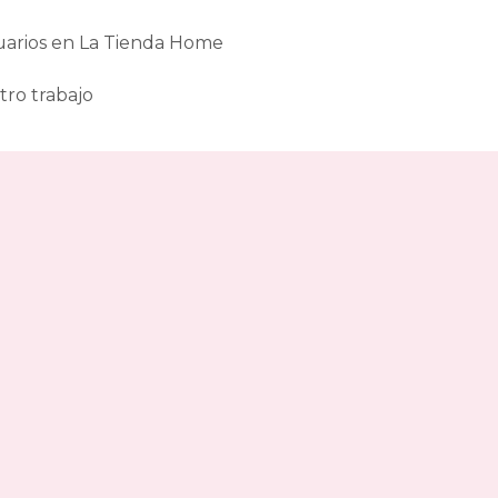
33
financiados
uarios en La Tienda Home
canapes-
abatibles
tro trabajo
33
gama-
alta
canapes-
abatibles
33
online