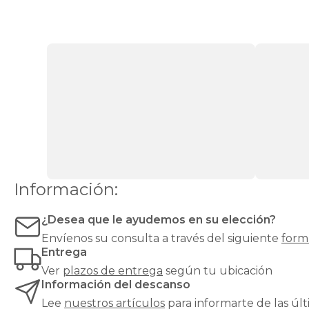
o
lateral
que
ofrece
un
espacio
de
almacenaje
amplio,
discreto
y
de
fácil
acceso.
Información:
Es
la
opción
¿Desea que le ayudemos en su elección?
ideal
Envíenos su consulta a través del siguiente
form
si
Entrega
buscas
mantener
Ver
plazos de entrega
según tu ubicación
tu
Información del descanso
dormitorio
Lee
nuestros artículos
para informarte de las ú
ordenado