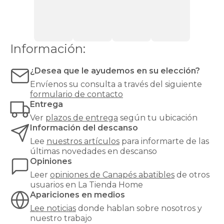
discreto
y
de
fácil
acceso.
Información:
Es
la
opción
¿Desea que le ayudemos en su elección?
ideal
Envíenos su consulta a través del siguiente
si
formulario de contacto
buscas
Entrega
mantener
tu
Ver
plazos de entrega
según tu ubicación
dormitorio
Información del descanso
ordenado
Lee
nuestros artículos
para informarte de las
sin
últimas novedades en descanso
renunciar
Opiniones
al
diseño.
Leer
opiniones de
Canapés abatibles
de otros
Puedes
usuarios en La Tienda Home
guardar
Apariciones en medios
desde
Lee noticias
donde hablan sobre nosotros y
ropa
nuestro trabajo
de