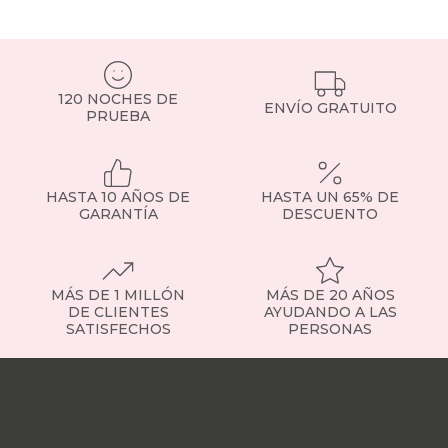
cama
hasta
maletas
o
ropa
120 NOCHES DE
de
ENVÍO GRATUITO
PRUEBA
otras
temporadas.
Incluyen
sistemas
HASTA 10 AÑOS DE
HASTA UN 65% DE
de
GARANTÍA
DESCUENTO
apertura
asistida,
con
pistones
MÁS DE 1 MILLÓN
MÁS DE 20 AÑOS
hidráulicos
DE CLIENTES
AYUDANDO A LAS
o
SATISFECHOS
PERSONAS
incluso
canapés
Nuestras
eléctricos
tiendas
Sobre
que
nosotros
Trabaja
facilitan
con
su
nosotros
Responsabilidad