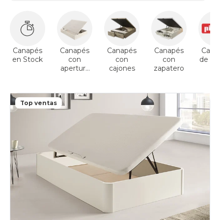
Canapés
Canapés
Canapés
Canapés
Cana
en Stock
con
con
con
de Pik
apertura
cajones
zapatero
lateral
Top ventas