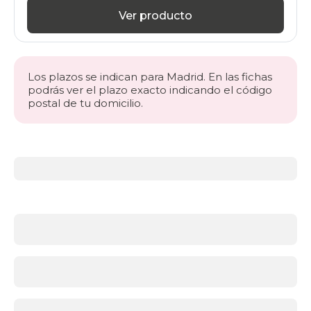
Ver producto
Los plazos se indican para Madrid. En las fichas
podrás ver el plazo exacto indicando el código
postal de tu domicilio.
Más
información
acerca
de
Canapés
abatibles
¿Qué
es
un
canapé
abatible
y