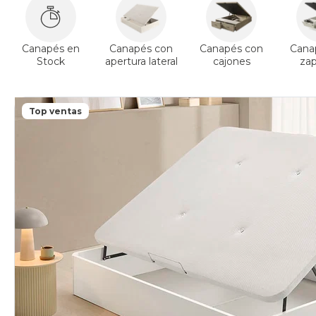
Canapés en
Canapés con
Canapés con
Cana
Stock
apertura lateral
cajones
za
Top ventas