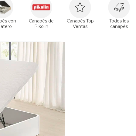
pés con
Canapés de
Canapés Top
Todos los
patero
Pikolin
Ventas
canapés