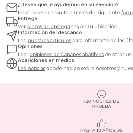
opción
¿Desea que le ayudemos en su elección?
ideal
Envíenos su consulta a través del siguiente
form
si
Entrega
buscas
mantener
Ver
plazos de entrega
según tu ubicación
tu
Información del descanso
dormitorio
Lee
nuestros artículos
para informarte de las ú
ordenado
Opiniones
sin
renunciar
Leer
opiniones de
Canapés abatibles
de otros us
al
Apariciones en medios
diseño.
Lee noticias
donde hablan sobre nosotros y nues
Puedes
guardar
desde
ropa
de
cama
120 NOCHES DE
hasta
PRUEBA
maletas
o
ropa
de
HASTA 10 AÑOS DE