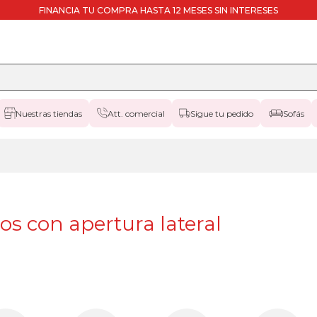
FINANCIA TU COMPRA HASTA 12 MESES SIN INTERESES
Nuestras tiendas
Att. comercial
Sigue tu pedido
Sofás
s con apertura lateral