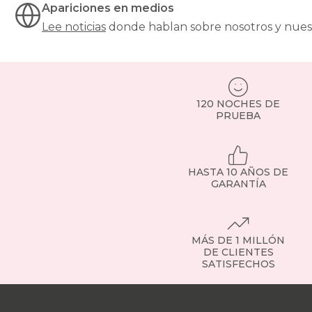
al
Apariciones en medios
diseño.
Lee noticias
donde hablan sobre nosotros y nues
Puedes
guardar
desde
ropa
de
cama
120 NOCHES DE
hasta
PRUEBA
maletas
o
ropa
de
HASTA 10 AÑOS DE
otras
GARANTÍA
temporadas.
Incluyen
sistemas
de
MÁS DE 1 MILLÓN
apertura
DE CLIENTES
asistida,
SATISFECHOS
con
pistones
Nuestras
hidráulicos
tiendas
Sobre
o