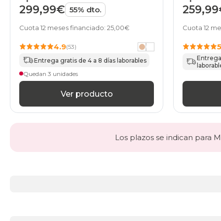
de HOME
de HO
299,99€
259,99
55% dto.
Cuota 12 meses financiado: 25,00€
Cuota 12 me
4.9
(53)
Entrega 
Entrega gratis de 4 a 8 días laborables
laborabl
Quedan 3 unidades
Ver producto
Los plazos se indican para Ma
Más
información
acerca
de
Canapés