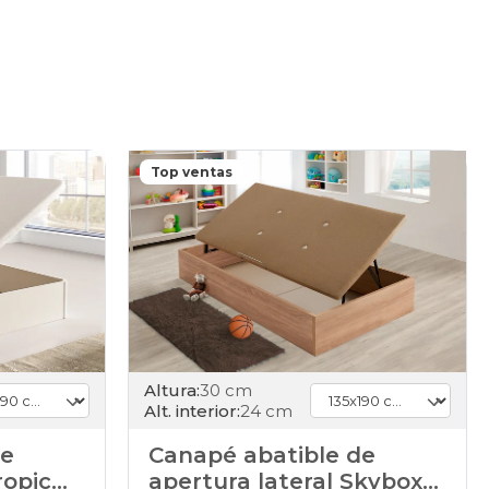
Top ventas
Altura:
30 cm
Alt. interior:
24 cm
de
Canapé abatible de
ropic
apertura lateral Skybox