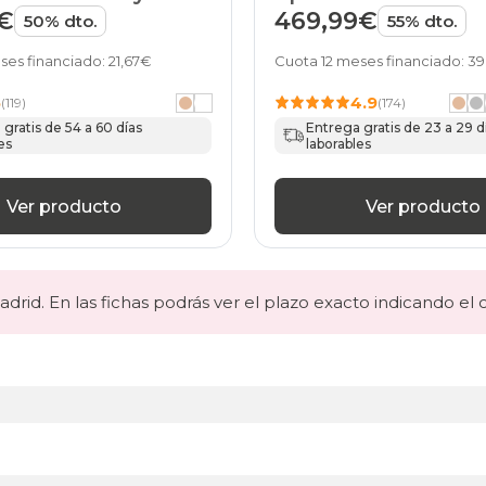
ME
de HOME
€
469,99€
50% dto.
55% dto.
ses financiado: 21,67€
Cuota 12 meses financiado: 39
5
4.9
(119)
(174)
gratis de 54 a 60 días
Entrega gratis de 23 a 29 d
es
laborables
Ver producto
Ver producto
drid. En las fichas podrás ver el plazo exacto indicando el 