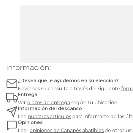
que
ofrece
un
espacio
de
almacenaje
amplio,
discreto
y
de
fácil
acceso.
Información:
Es
la
opción
¿Desea que le ayudemos en su elección?
ideal
Envíenos su consulta a través del siguiente
form
si
Entrega
buscas
mantener
Ver
plazos de entrega
según tu ubicación
tu
Información del descanso
dormitorio
Lee
nuestros artículos
para informarte de las ú
ordenado
Opiniones
sin
renunciar
Leer
opiniones de
Canapés abatibles
de otros us