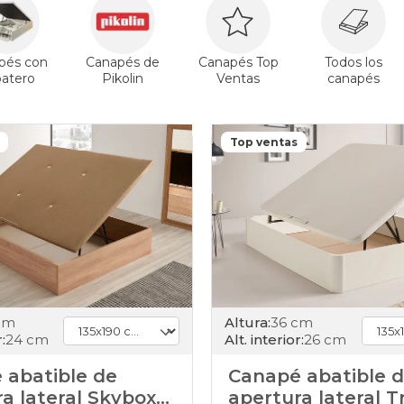
pés con
Canapés de
Canapés Top
Todos los
patero
Pikolin
Ventas
canapés
Top ventas
cm
Altura:
36 cm
:
24 cm
Alt. interior:
26 cm
 abatible de
Canapé abatible 
a lateral Skybox
apertura lateral T