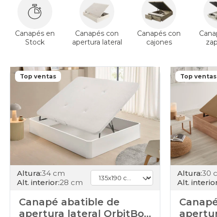
Canapés en
Canapés con
Canapés con
Cana
Stock
apertura lateral
cajones
za
Top ventas
Top ventas
Altura:
34 cm
Altura:
30 
Alt. interior:
28 cm
Alt. interior
Canapé abatible de
Canapé
apertura lateral OrbitBox
apertur