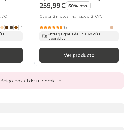
Junior de HOME
259,99€
50% dto.
,17€
Cuota 12 meses financiado: 21,67€
5
+
4
(8)
ías
Entrega gratis de 54 a 60 días
laborables
Ver producto
código postal de tu domicilio.