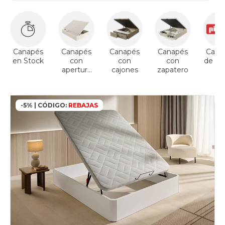
Canapés
Canapés
Canapés
Canapés
Cana
en Stock
con
con
con
de Pik
apertura
cajones
zapatero
lateral
-5% | CÓDIGO:
REBAJAS