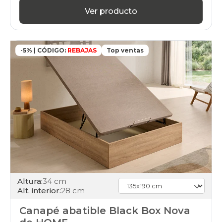
Ver producto
-5% | CÓDIGO:
REBAJAS
Top ventas
Altura:
34 cm
Alt. interior:
28 cm
Canapé abatible Black Box Nova