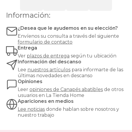
fácil
acceso.
Información:
Es
la
opción
¿Desea que le ayudemos en su elección?
ideal
Envíenos su consulta a través del siguiente
si
formulario de contacto
buscas
Entrega
mantener
tu
Ver
plazos de entrega
según tu ubicación
dormitorio
Información del descanso
ordenado
Lee
nuestros artículos
para informarte de las
sin
últimas novedades en descanso
renunciar
Opiniones
al
diseño.
Leer
opiniones de
Canapés abatibles
de otros
Puedes
usuarios en La Tienda Home
guardar
Apariciones en medios
desde
Lee noticias
donde hablan sobre nosotros y
ropa
nuestro trabajo
de
cama
hasta