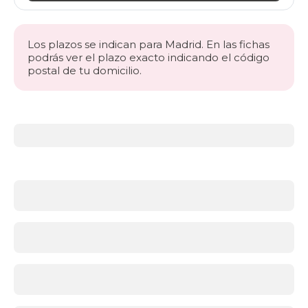
Los plazos se indican para Madrid. En las fichas
podrás ver el plazo exacto indicando el código
postal de tu domicilio.
Más
información
acerca
de
Canapés
abatibles
¿Qué
es
un
canapé
abatible
y
por
qué