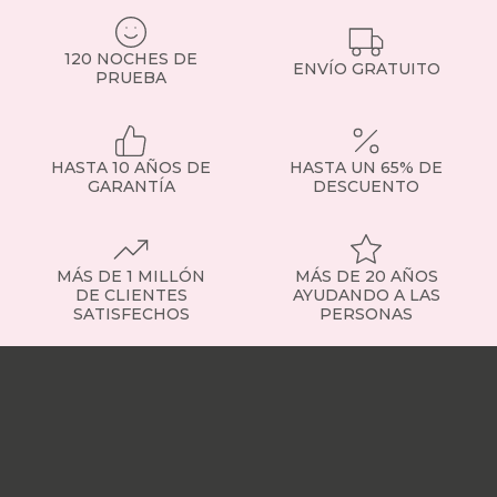
maletas
o
ropa
120 NOCHES DE
de
ENVÍO GRATUITO
PRUEBA
otras
temporadas.
Incluyen
sistemas
HASTA 10 AÑOS DE
HASTA UN 65% DE
de
GARANTÍA
DESCUENTO
apertura
asistida,
con
pistones
MÁS DE 1 MILLÓN
MÁS DE 20 AÑOS
hidráulicos
DE CLIENTES
AYUDANDO A LAS
o
SATISFECHOS
PERSONAS
incluso
canapés
Nuestras
eléctricos
tiendas
Sobre
que
nosotros
Trabaja
facilitan
con
su
nosotros
Responsabilidad
uso
social
Nuestros
diario.
influencers
Vídeo
También