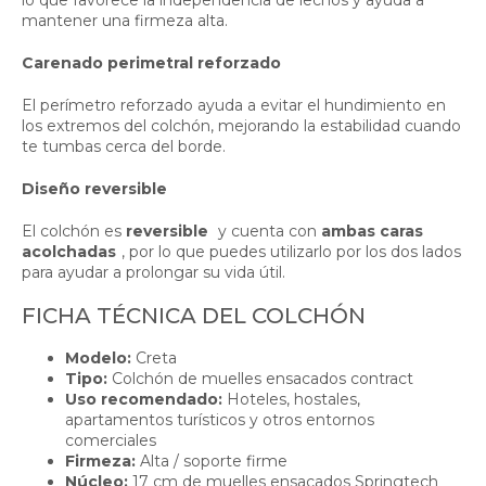
lo que favorece la independencia de lechos y ayuda a
mantener una firmeza alta.
Carenado perimetral reforzado
El perímetro reforzado ayuda a evitar el hundimiento en
los extremos del colchón, mejorando la estabilidad cuando
te tumbas cerca del borde.
Diseño reversible
El colchón es
reversible
y cuenta con
ambas caras
acolchadas
, por lo que puedes utilizarlo por los dos lados
para ayudar a prolongar su vida útil.
FICHA TÉCNICA DEL COLCHÓN
Modelo:
Creta
Tipo:
Colchón de muelles ensacados contract
Uso recomendado:
Hoteles, hostales,
apartamentos turísticos y otros entornos
comerciales
Firmeza:
Alta / soporte firme
Núcleo:
17 cm de muelles ensacados Springtech