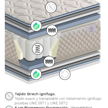
Tejido Strech ignífugo.
Tejido suave y transpirable con tratamiento ignífugo:
pruebas UNE 597:1 y UNE 597:2
6 cm Biomemory Progressión:
Viscoelástico,