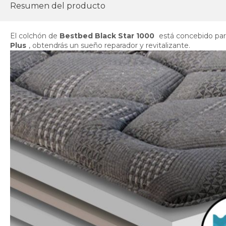
Resumen del producto
El colchón de
Bestbed Black Star 1000
está concebido para
Plus
, obtendrás un sueño reparador y revitalizante.