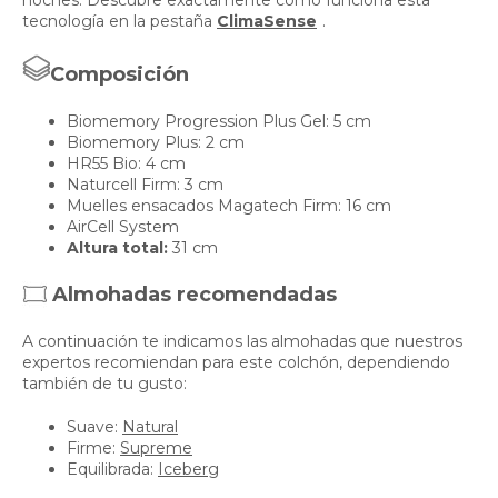
noches. Descubre exactamente cómo funciona esta
tecnología en la pestaña
ClimaSense
.
Composición
Biomemory Progression Plus Gel: 5 cm
Biomemory Plus: 2 cm
HR55 Bio: 4 cm
Naturcell Firm: 3 cm
Muelles ensacados Magatech Firm: 16 cm
AirCell System
Altura total:
31 cm
Almohadas recomendadas
A continuación te indicamos las almohadas que nuestros
expertos recomiendan para este colchón, dependiendo
también de tu gusto:
Suave:
Natural
Firme:
Supreme
Equilibrada:
Iceberg