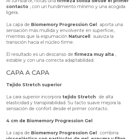
Al tumbarte, notas una
firmeza sólida desde el primer
contacto
, con un hundimiento mínimo y una acogida
ligera.
La capa de
Biomemory Progression Gel
aporta una
sensación más mullida y envolvente en superficie,
mientras que la espumación
Naturcell
suaviza la
transición hacia el núcleo firme.
El resultado es un descanso de
firmeza muy alta
,
estable y con una correcta adaptabilidad.
CAPA A CAPA
Tejido Stretch superior
La cara superior incorpora
tejido Stretch
de alta
elasticidad y transpirabilidad. Su tacto suave mejora la
sensación de confort desde el primer contacto.
4 cm de Biomemory Progression Gel
La capa de
Biomemory Progression Gel
combina
viscoelástico con partículas de gel, espuma y fibra