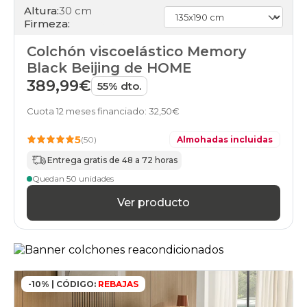
Altura:
30 cm
150x210cm-
Firmeza:
especial
colchones
Colchón viscoelástico Memory
150x220cm-
especial
Black Beijing de HOME
colchones
389,99€
55% dto.
160x180cm-
doble
Cuota 12 meses financiado: 32,50€
colchones
160x180cm
5
(50)
Almohadas incluidas
colchones
160x190cm-
Entrega gratis de 48 a 72 horas
doble
Quedan 50 unidades
colchones
160x190cm
Ver producto
colchones
160x200cm-
doble
colchones
160x200cm
colchones
-10% | CÓDIGO:
REBAJAS
160x210cm-
especial