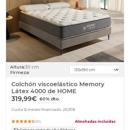
colchones
160x220cm-
especial
colchones
180x180cm-
doble
colchones
180x180cm
colchones
180x190cm-
doble
colchones
Altura:
30 cm
180x190cm
Firmeza:
colchones
180x200cm-
Colchón viscoelástico Memory
doble
colchones
Látex 4000 de HOME
180x200cm
319,99€
60% dto.
colchones
180x210cm-
Cuota 12 meses financiado: 26,67€
especial
colchones
5
(131)
Almohadas incluidas
180x220cm-
especial