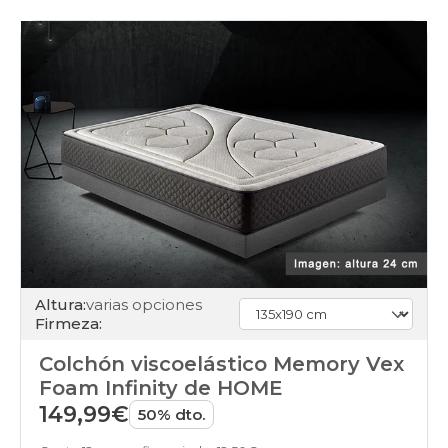
ensacados
colchones
viscoelasticos
colchones
muelles
colchones
latex
colchones
somier
colchones
enrollados
colchones
colchones-
latex
colchones
articulable
Altura:
varias opciones
colchones
Firmeza:
juvenil
colchones
Colchón viscoelástico Memory Vex
pack
colchones
Foam Infinity de HOME
dolor-
149,99€
50% dto.
espalda
colchones