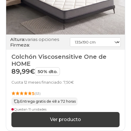
colchones
31
colchones
32
colchones
33
colchones
Altura:
varias opciones
firmeza-
Firmeza:
firme
colchones
Colchón Viscosensitive One de
firmeza-
HOME
muy-
firme
89,99€
50% dto.
colchones
firmeza-
Cuota 12 meses financiado: 7,50€
neutra
colchones
5
(53)
firmeza-
Entrega gratis de 48 a 72 horas
suave
colchones
Quedan 11 unidades
stock
Ver producto
colchones
muelles-