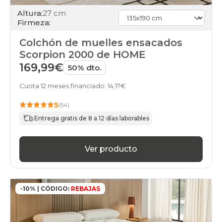
colchones
Altura:
27 cm
gama-
Firmeza:
silver
colchones
Colchón de muelles ensacados
gama-
Scorpion 2000 de HOME
gold
colchones
169,99€
50% dto.
gama-
diamond
Cuota 12 meses financiado: 14,17€
colchones
baratos
5
(54)
colchones
Entrega gratis de 8 a 12 días laborables
buenos
colchones
calidad-
Ver producto
precio
colchones
en-
oferta
colchones
-10% | CÓDIGO:
REBAJAS
financiados
colchones
gama-