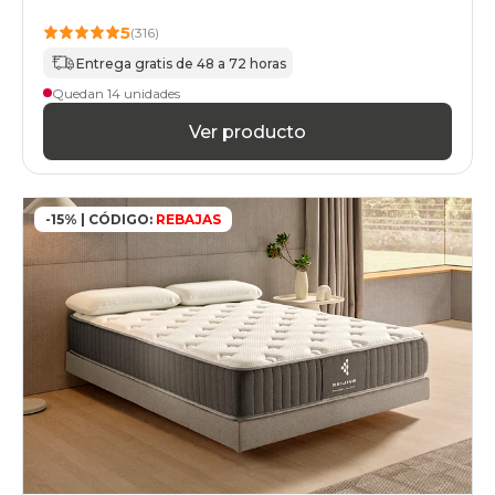
135x210cm-
especial
5
(316)
colchones
Entrega gratis de 48 a 72 horas
135x220cm-
especial
Quedan 14 unidades
colchones
Ver producto
140x180cmespecial
colchones
140x190cmespecial
colchones
140x200cmespecial
-15% | CÓDIGO:
REBAJAS
colchones
140x210cm-
especial
colchones
140x220cm-
especial
colchones
150x180cm
colchones
150x190cm
colchones
150x200cm
colchones