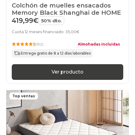
colchones
Colchón de muelles ensacados
17
Memory Black Shanghai de HOME
colchones
20
419,99€
50% dto.
colchones
21
Cuota 12 meses financiado: 35,00€
colchones
22
5
(192)
Almohadas incluidas
colchones
23
Entrega gratis de 8 a 12 días laborables
colchones
24
colchones
Ver producto
25
colchones
26
colchones
Top ventas
27
colchones
28
colchones
29
colchones
30