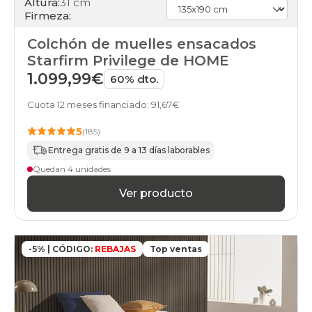
Altura:
31 cm
Firmeza:
Colchón de muelles ensacados
Starfirm Privilege de HOME
1.099,99€
60% dto.
Cuota 12 meses financiado: 91,67€
5
(185)
Entrega gratis de 9 a 13 días laborables
Quedan 4 unidades
Ver producto
-5% | CÓDIGO:
REBAJAS
Top ventas