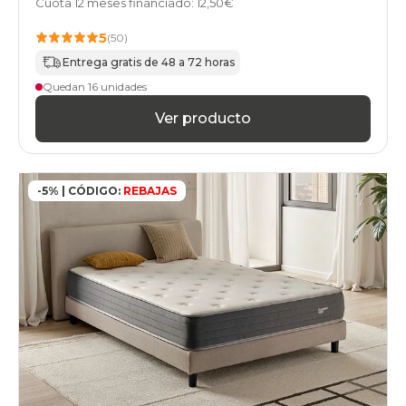
Cuota 12 meses financiado: 12,50€
especial-
sobrepeso
5
(50)
colchones
hoteles
Entrega gratis de 48 a 72 horas
colchones
Quedan 16 unidades
geriatrico
colchones
Ver producto
bultex
colchones
home
colchones
-5% | CÓDIGO:
REBAJAS
pikolin
colchones
stylekomfort
colchones
top-
ventas
colchones
gama-
basic
colchones
gama-
basic-
plus