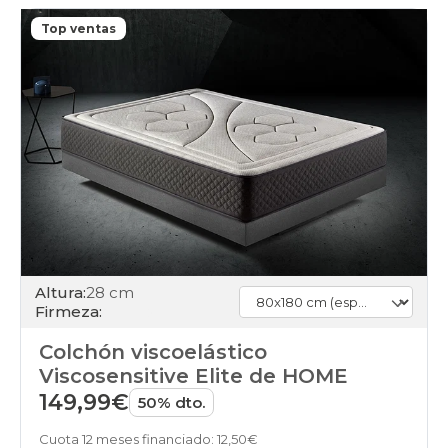
110x190cm-
especial
Top ventas
colchones
110x200cm-
especial
colchones
120x180cm
colchones
120x190cm
colchones
120x200cm
colchones
120x210cm-
especial
colchones
120x220cm-
Altura:
28 cm
especial
Firmeza:
colchones
135x180cm
Colchón viscoelástico
colchones
Viscosensitive Elite de HOME
135x190cm
149,99€
colchones
50% dto.
135x200cm
colchones
Cuota 12 meses financiado: 12,50€