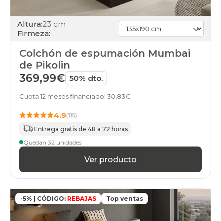
Altura:
23 cm
Firmeza:
Colchón de espumación Mumbai
de Pikolin
369,99€
50% dto.
Cuota 12 meses financiado: 30,83€
4.9
(115)
Entrega gratis de 48 a 72 horas
Quedan 32 unidades
Ver producto
-5% | CÓDIGO:
REBAJAS
Top ventas