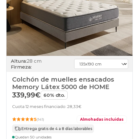
alta
colchones
individuales
colchones
online
Altura:
28 cm
Firmeza:
Colchón de muelles ensacados
Memory Látex 5000 de HOME
339,99€
60% dto.
Cuota 12 meses financiado: 28,33€
5
(141)
Almohadas incluidas
Entrega gratis de 4 a 8 días laborables
Quedan 50 unidades