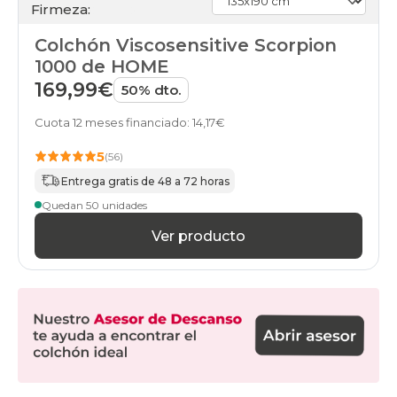
Firmeza:
90x210cm-
especial
Colchón Viscosensitive Scorpion
colchones
90x220cm-
1000 de HOME
especial
169,99€
50% dto.
colchones
100x190cm
Cuota 12 meses financiado: 14,17€
colchones
105x180cm
5
(56)
colchones
105x190cm
Entrega gratis de 48 a 72 horas
colchones
Quedan 50 unidades
105x200cm
colchones
Ver producto
105x210cm-
especial
colchones
105x220cm-
especial
colchones
110x180cm-
especial
colchones