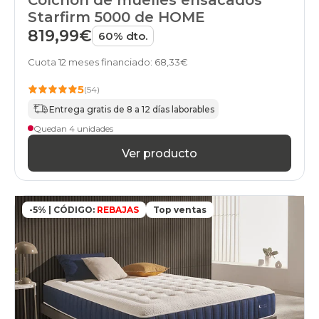
Colchón de muelles ensacados
Starfirm 5000 de HOME
819,99€
60% dto.
Cuota 12 meses financiado: 68,33€
5
(54)
Entrega gratis de 8 a 12 días laborables
Quedan 4 unidades
Ver producto
-5% | CÓDIGO:
REBAJAS
Top ventas