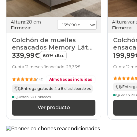
Altura:
28 cm
Altura:
Firmeza:
Firmeza:
Colchón de muelles
Colchó
ensacados Memory Látex
ensaca
5000 de HOME
Star d
339,99€
199,99
60% dto.
Cuota 12 meses financiado: 28,33€
Cuota 12 me
5
(141)
Almohadas incluidas
Entrega
Entrega gratis de 4 a 8 días laborables
Quedan 29 
Quedan 50 unidades
Ver producto