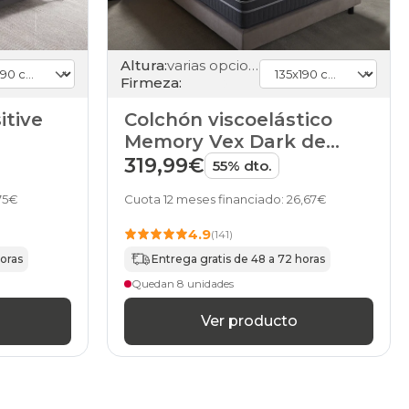
Altura:
varias opciones
Firmeza:
itive
Colchón viscoelástico
Memory Vex Dark de
HOME
319,99€
55% dto.
75€
Cuota 12 meses financiado: 26,67€
4.9
(141)
horas
Entrega gratis de 48 a 72 horas
Quedan 8 unidades
Ver producto