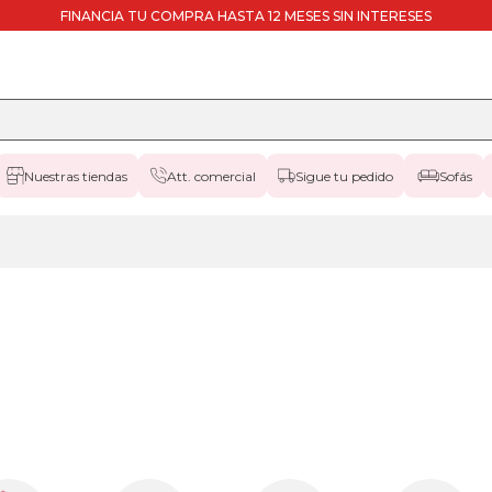
FINANCIA TU COMPRA HASTA 12 MESES SIN INTERESES
Nuestras tiendas
Att. comercial
Sigue tu pedido
Sofás
colchones
67x180cm-
especial
colchones
67x190cm-
especial
colchones
67x200cm-
especial
colchones
75x180cm-
especial
colchones