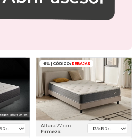
-5% | CÓDIGO:
REBAJAS
Altura:
27 cm
Firmeza: