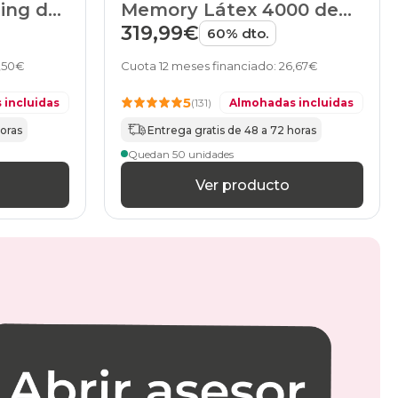
ing de
Memory Látex 4000 de
HOME
319,99€
60% dto.
2,50€
Cuota 12 meses financiado: 26,67€
5
 incluidas
(131)
Almohadas incluidas
horas
Entrega gratis de 48 a 72 horas
Quedan 50 unidades
Ver producto