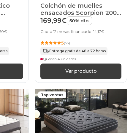
tico
Colchón de muelles
m
ensacados Scorpion 2000
de HOME
169,99€
50% dto.
,50€
Cuota 12 meses financiado: 14,17€
5
(53)
horas
Entrega gratis de 48 a 72 horas
Quedan 4 unidades
Ver producto
Top ventas