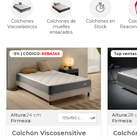
Colchones
Colchones de
Colchones en
Col
Viscoelásticos
muelles
Stock
Reacond
ensacados
-5% | CÓDIGO:
REBAJAS
Top ventas
Altura:
24 cm
Altura:
28 
Firmeza:
Firmeza:
Colchón Viscosensitive
Colchón