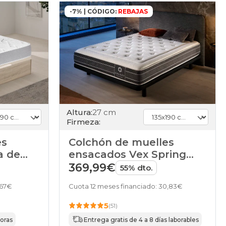
-7% | CÓDIGO:
REBAJAS
Altura:
27 cm
Firmeza:
es
Colchón de muelles
a de
ensacados Vex Spring
Galaxy de HOME
369,99€
55% dto.
,67€
Cuota 12 meses financiado: 30,83€
5
(51)
horas
Entrega gratis de 4 a 8 días laborables