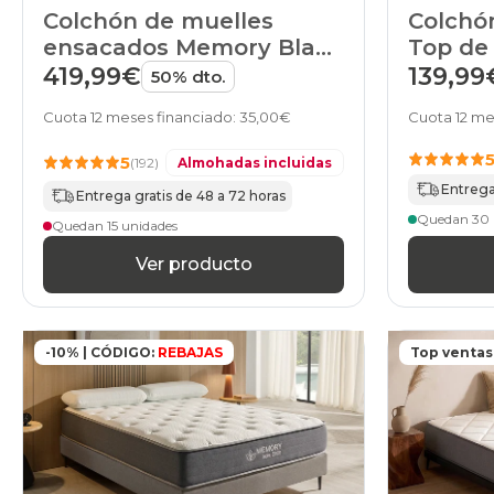
Colchón de muelles
Colchón
ensacados Memory Black
Top d
Shanghai de HOME
419,99€
139,99
50% dto.
Cuota 12 meses financiado: 35,00€
Cuota 12 me
5
(192)
Almohadas incluidas
Entrega
Entrega gratis de 48 a 72 horas
Quedan 30 
Quedan 15 unidades
Ver producto
-10% | CÓDIGO:
REBAJAS
Top ventas