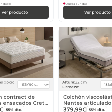
colchones
unidades
Queda 1 unidad
200x180cm-
Ver producto
Ver producto
especial
colchones
200x190cm-
especial
colchones
200x200cm-
especial
colchones
200x210cm-
especial
colchones
200x220cm-
especial
colchones
11
varias opciones
Altura:
22 cm
colchones
Firmeza:
14
colchones
n contract de
Colchón viscoelás
15
s ensacados Creta
Nantes articulado
colchones
16
ME
HOME
9€
379,99€
55% dto.
55% dto.