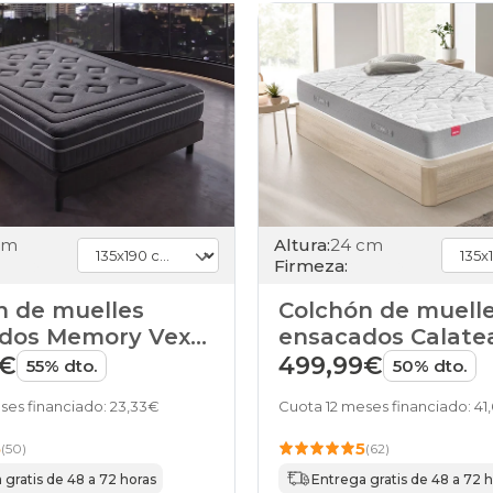
colchones
160x220cm-
especial
colchones
180x180cm-
doble
colchones
180x180cm
colchones
180x190cm-
doble
colchones
cm
Altura:
24 cm
180x190cm
Firmeza:
colchones
180x200cm-
n de muelles
Colchón de muell
doble
dos Memory Vex
ensacados Calate
colchones
de HOME
Pikolin
9€
499,99€
180x200cm
55% dto.
50% dto.
colchones
180x210cm-
ses financiado: 23,33€
Cuota 12 meses financiado: 41
especial
colchones
5
5
(50)
(62)
180x220cm-
 gratis de 48 a 72 horas
Entrega gratis de 48 a 72 
especial