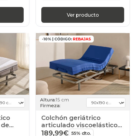
Ver producto
-10% | CÓDIGO:
REBAJAS
Altura:
15 cm
Firmeza:
tico
Colchón geriátrico
 de
articulado viscoelástico
de HOME
189,99€
55% dto.