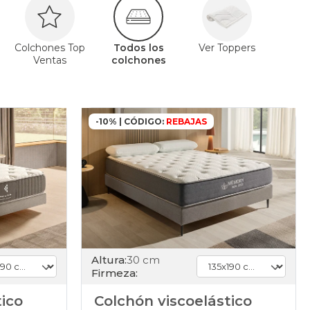
Colchones Top
Todos los
Ver Toppers
Ventas
colchones
-10% | CÓDIGO:
REBAJAS
Altura:
30 cm
Firmeza:
tico
Colchón viscoelástico