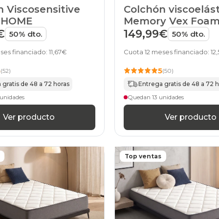
135x210cm-
 Viscosensitive
Colchón viscoelás
especial
e HOME
Memory Vex Foa
colchones
Infinity de HOME
€
149,99€
135x220cm-
50% dto.
50% dto.
especial
colchones
ses financiado: 11,67€
Cuota 12 meses financiado: 12
140x180cmespecial
colchones
5
5
(52)
(50)
140x190cmespecial
 gratis de 48 a 72 horas
Entrega gratis de 48 a 72 
colchones
140x200cmespecial
unidades
Quedan 13 unidades
colchones
140x210cm-
Ver producto
Ver producto
especial
colchones
140x220cm-
especial
Top ventas
colchones
150x180cm
colchones
150x190cm
colchones
150x200cm
colchones