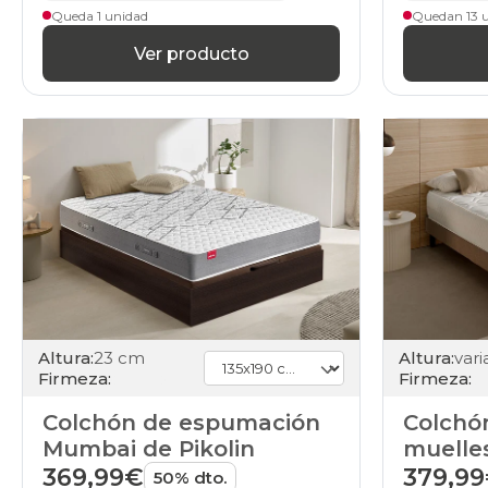
Queda 1 unidad
Quedan 13 
Ver producto
Altura:
23 cm
Altura:
Firmeza:
Firmeza:
Colchón de espumación
Colchó
Mumbai de Pikolin
muelle
de HO
369,99€
379,9
50% dto.