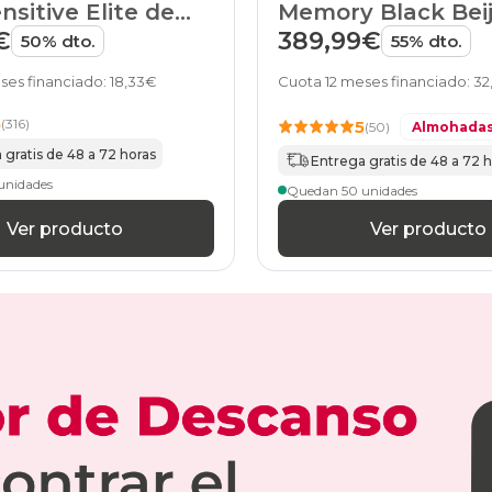
nsitive Elite de
Memory Black Beij
90x210cm-
especial
HOME
€
389,99€
50% dto.
55% dto.
colchones
90x220cm-
ses financiado: 18,33€
Cuota 12 meses financiado: 3
especial
colchones
5
(316)
5
(50)
Almohadas
100x190cm
 gratis de 48 a 72 horas
colchones
Entrega gratis de 48 a 72 
105x180cm
unidades
Quedan 50 unidades
colchones
105x190cm
Ver producto
Ver producto
colchones
105x200cm
colchones
105x210cm-
especial
colchones
105x220cm-
especial
colchones
110x180cm-
especial
colchones