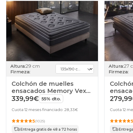
Altura:
29 cm
Altura:
27 
Firmeza:
Firmeza:
Colchón de muelles
Colchó
ensacados Memory Vex
ensaca
Saturn de HOME
Nova 
339,99€
279,9
55% dto.
Cuota 12 meses financiado: 28,33€
Cuota 12 me
5
(1025)
Entrega gratis de 48 a 72 horas
Entrega