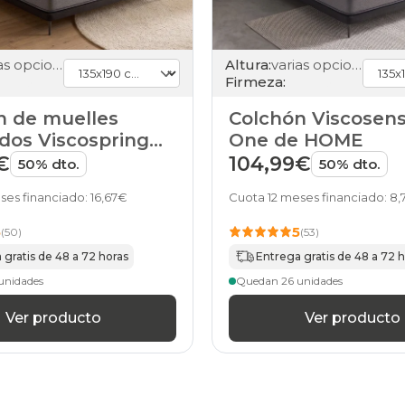
150x210cm-
especial
colchones
varias opciones
Altura:
varias opciones
150x220cm-
Firmeza:
especial
colchones
n de muelles
Colchón Viscosens
160x180cm-
doble
dos Viscospring
One de HOME
colchones
e HOME
€
104,99€
50% dto.
50% dto.
160x180cm
colchones
ses financiado: 16,67€
Cuota 12 meses financiado: 8,
160x190cm-
doble
5
5
(50)
(53)
colchones
160x190cm
 gratis de 48 a 72 horas
Entrega gratis de 48 a 72 
colchones
unidades
Quedan 26 unidades
160x200cm-
doble
Ver producto
Ver producto
colchones
160x200cm
colchones
160x210cm-
especial