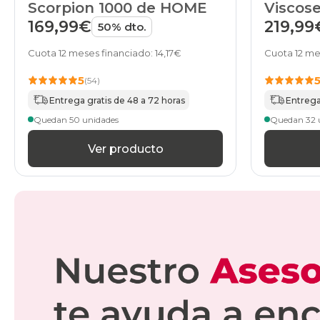
Scorpion 1000 de HOME
Viscose
HOME
169,99€
219,99
50% dto.
Cuota 12 meses financiado: 14,17€
Cuota 12 me
5
(54)
Entrega gratis de 48 a 72 horas
Entrega
Quedan 50 unidades
Quedan 32 
Ver producto