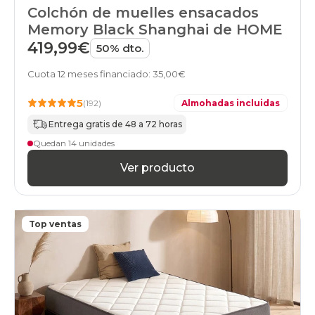
colchones
Colchón de muelles ensacados
17
Memory Black Shanghai de HOME
colchones
20
419,99€
50% dto.
colchones
21
Cuota 12 meses financiado: 35,00€
colchones
22
5
(192)
Almohadas incluidas
colchones
23
Entrega gratis de 48 a 72 horas
colchones
Quedan 14 unidades
24
colchones
Ver producto
25
colchones
26
colchones
Top ventas
27
colchones
28
colchones
29
colchones
30