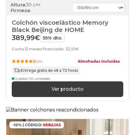
Altura:
30 cm
150x210cm-
Firmeza:
especial
colchones
Colchón viscoelástico Memory
150x220cm-
especial
Black Beijing de HOME
colchones
389,99€
55% dto.
160x180cm-
doble
Cuota 12 meses financiado: 32,50€
colchones
160x180cm
5
(50)
Almohadas incluidas
colchones
160x190cm-
Entrega gratis de 48 a 72 horas
doble
Quedan 50 unidades
colchones
160x190cm
Ver producto
colchones
160x200cm-
doble
colchones
160x200cm
colchones
-10% | CÓDIGO:
REBAJAS
160x210cm-
especial