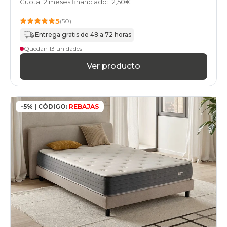
Cuota 12 meses financiado: 12,50€
especial-
sobrepeso
5
(50)
colchones
hoteles
Entrega gratis de 48 a 72 horas
colchones
Quedan 13 unidades
geriatrico
colchones
Ver producto
bultex
colchones
home
colchones
-5% | CÓDIGO:
REBAJAS
pikolin
colchones
stylekomfort
colchones
top-
ventas
colchones
gama-
basic
colchones
gama-
basic-
plus