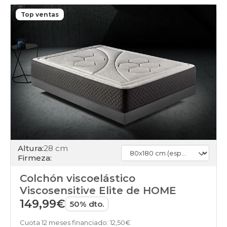
110x190cm-
especial
Top ventas
colchones
110x200cm-
especial
colchones
120x180cm
colchones
120x190cm
colchones
120x200cm
colchones
120x210cm-
especial
colchones
120x220cm-
Altura:
28 cm
especial
Firmeza:
colchones
135x180cm
Colchón viscoelástico
colchones
Viscosensitive Elite de HOME
135x190cm
149,99€
colchones
50% dto.
135x200cm
colchones
Cuota 12 meses financiado: 12,50€