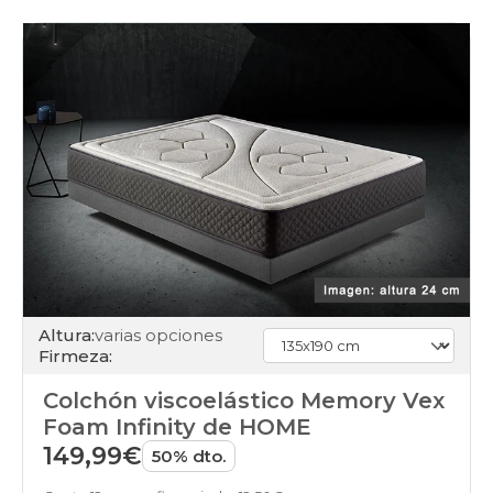
ensacados
colchones
viscoelasticos
colchones
muelles
colchones
latex
colchones
somier
colchones
enrollados
colchones
colchones-
latex
colchones
articulable
Altura:
varias opciones
colchones
Firmeza:
juvenil
colchones
Colchón viscoelástico Memory Vex
pack
colchones
Foam Infinity de HOME
dolor-
149,99€
50% dto.
espalda
colchones