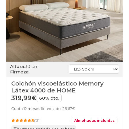
colchones
160x220cm-
especial
colchones
180x180cm-
doble
colchones
180x180cm
colchones
180x190cm-
doble
colchones
Altura:
30 cm
180x190cm
Firmeza:
colchones
180x200cm-
Colchón viscoelástico Memory
doble
colchones
Látex 4000 de HOME
180x200cm
319,99€
60% dto.
colchones
180x210cm-
Cuota 12 meses financiado: 26,67€
especial
colchones
5
(131)
Almohadas incluidas
180x220cm-
especial