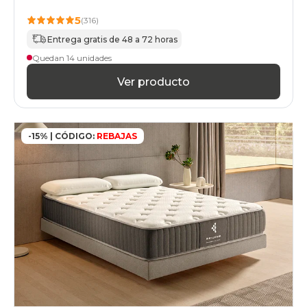
135x210cm-
especial
5
(316)
colchones
Entrega gratis de 48 a 72 horas
135x220cm-
especial
Quedan 14 unidades
colchones
Ver producto
140x180cmespecial
colchones
140x190cmespecial
colchones
140x200cmespecial
-15% | CÓDIGO:
REBAJAS
colchones
140x210cm-
especial
colchones
140x220cm-
especial
colchones
150x180cm
colchones
150x190cm
colchones
150x200cm
colchones