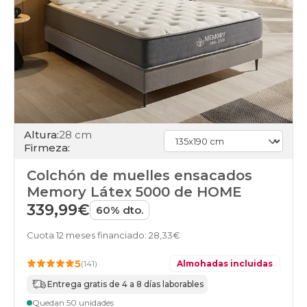
alta
colchones
individuales
colchones
online
Altura:
28 cm
Firmeza:
Colchón de muelles ensacados
Memory Látex 5000 de HOME
339,99€
60% dto.
Cuota 12 meses financiado: 28,33€
5
(141)
Almohadas incluidas
Entrega gratis de 4 a 8 días laborables
Quedan 50 unidades