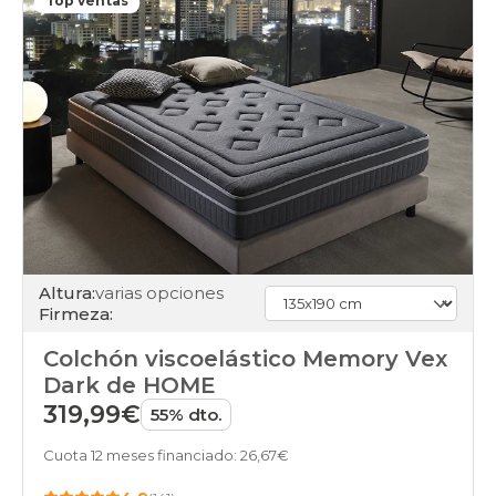
Top ventas
Altura:
varias opciones
Firmeza:
Colchón viscoelástico Memory Vex
Dark de HOME
319,99€
55% dto.
Cuota 12 meses financiado: 26,67€