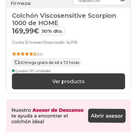
Firmeza:
90x210cm-
especial
Colchón Viscosensitive Scorpion
colchones
90x220cm-
1000 de HOME
especial
169,99€
50% dto.
colchones
100x190cm
Cuota 12 meses financiado: 14,17€
colchones
105x180cm
5
(54)
colchones
105x190cm
Entrega gratis de 48 a 72 horas
colchones
Quedan 50 unidades
105x200cm
colchones
Ver producto
105x210cm-
especial
colchones
105x220cm-
especial
colchones
110x180cm-
especial
colchones