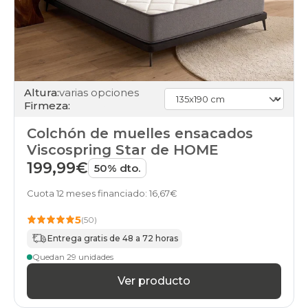
colchones
31
colchones
32
colchones
33
colchones
Altura:
varias opciones
firmeza-
Firmeza:
firme
colchones
Colchón de muelles ensacados
firmeza-
Viscospring Star de HOME
muy-
firme
199,99€
50% dto.
colchones
firmeza-
Cuota 12 meses financiado: 16,67€
neutra
colchones
5
(50)
firmeza-
Entrega gratis de 48 a 72 horas
suave
colchones
Quedan 29 unidades
stock
Ver producto
colchones
muelles-