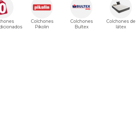
chones
Colchones
Colchones
Colchones de
icionados
Pikolin
Bultex
látex