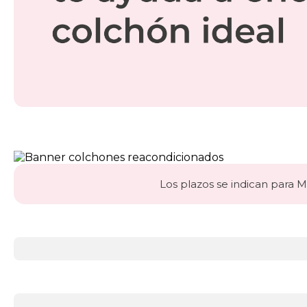
Los plazos se indican para Ma
Más
información
acerca
de
Colchones