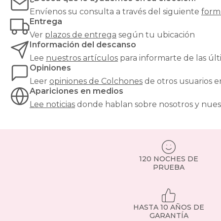
evitar
Envíenos su consulta a través del siguiente
form
hundimientos
Entrega
y
Ver
plazos de entrega
según tu ubicación
garantizar
Información del descanso
un
soporte
Lee
nuestros artículos
para informarte de las ú
óptimo.
Opiniones
¿Buscas
Leer
opiniones de
Colchones
de otros usuarios 
el
Apariciones en medios
equilibrio
perfecto
Lee noticias
donde hablan sobre nosotros y nues
entre
confort
y
precio?
Nuestros
colchones
120 NOCHES DE
PRUEBA
135x190cm
son
una
de
las
HASTA 10 AÑOS DE
medidas
GARANTÍA