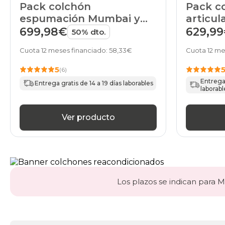
Pack colchón
Pack c
espumación Mumbai y
articul
canapé Magicbox de
Sandra
699,98€
629,9
50% dto.
Pikolin
Cuota 12 meses financiado: 58,33€
Cuota 12 me
5
(6)
Entrega 
Entrega gratis de 14 a 19 días laborables
laborabl
Ver producto
Los plazos se indican para Ma