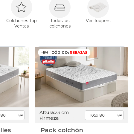
Colchones Top
Todos los
Ver Toppers
Ventas
colchones
-5% | CÓDIGO:
REBAJAS
Altura:
23 cm
Firmeza:
lles
Pack colchón