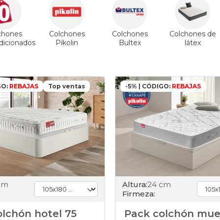
chones
Colchones
Colchones
Colchones de
icionados
Pikolin
Bultex
látex
GO:
REBAJAS
Top ventas
-5% | CÓDIGO:
REBAJAS
cm
Altura:
24 cm
Firmeza:
lchón hotel 75
Pack colchón mue