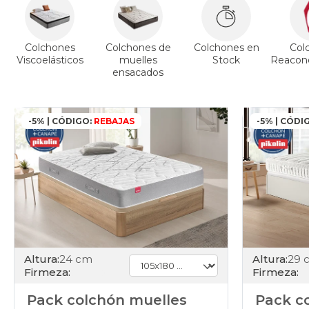
Colchones
Colchones de
Colchones en
Col
Viscoelásticos
muelles
Stock
Reacond
ensacados
-5% | CÓDIGO:
REBAJAS
-5% | CÓDI
Altura:
24 cm
Altura:
29 
Firmeza:
Firmeza:
Pack colchón muelles
Pack co