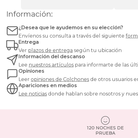
alta
o
Información:
muy
alta
¿Desea que le ayudemos en su elección?
para
evitar
Envíenos su consulta a través del siguiente
form
hundimientos
Entrega
y
Ver
plazos de entrega
según tu ubicación
garantizar
Información del descanso
un
soporte
Lee
nuestros artículos
para informarte de las ú
óptimo.
Opiniones
¿Buscas
Leer
opiniones de
Colchones
de otros usuarios 
el
Apariciones en medios
equilibrio
perfecto
Lee noticias
donde hablan sobre nosotros y nues
entre
confort
y
precio?
Nuestros
colchones
120 NOCHES DE
PRUEBA
135x190cm