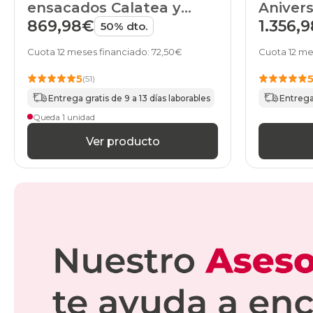
ensacados Calatea y
Anivers
canapé Airbox Pikolin
Naturbo
869,98€
1.356,
50% dto.
Cuota 12 meses financiado: 72,50€
Cuota 12 me
5
(51)
Entrega gratis de 9 a 13 días laborables
Entrega 
Queda 1 unidad
Ver producto