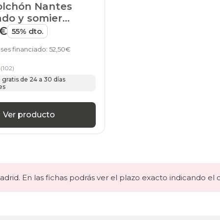
olchón Nantes
ado y somier
 de HOME
9€
55% dto.
ses financiado: 52,50€
5
(102)
gratis de 24 a 30 días
es
Ver producto
drid. En las fichas podrás ver el plazo exacto indicando el 