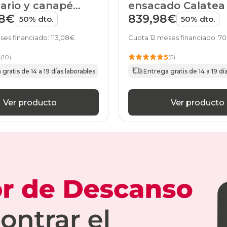
ario y canapé
ensacado Calatea
x 2 Pikolin
canapé Magicbox P
98€
839,98€
50% dto.
50% dto.
ses financiado: 113,08€
Cuota 12 meses financiado: 7
5
5
(10)
(5)
gratis de 14 a 19 días laborables
Entrega gratis de 14 a 19 dí
Ver producto
Ver producto