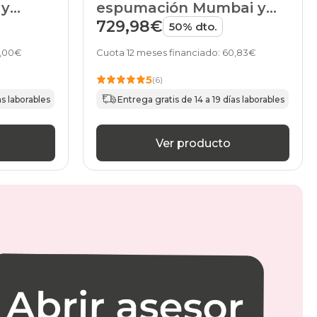
 y
espumación Mumbai y
ikolin
canapé Airbox de Pikolin
729,98€
50% dto.
0,00€
Cuota 12 meses financiado: 60,83€
5
(6)
as laborables
Entrega gratis de 14 a 19 días laborables
Ver producto