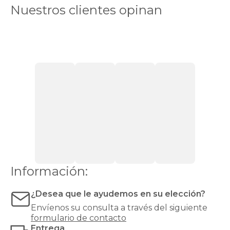
arriba
Nuestros clientes opinan
suelen
sentirse
cómodas
con
firmeza
media.
Si
pesas
más
de
90
kg,
recomendamos
una
firmeza
alta
o
Información:
muy
alta
¿Desea que le ayudemos en su elección?
para
evitar
Envíenos su consulta a través del siguiente
hundimientos
formulario de contacto
y
Entrega