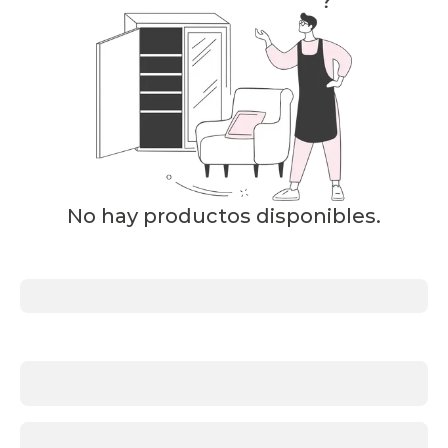
No hay productos disponibles.
Más
información
acerca
de
Colchones
¿Qué
firmeza
necesitas?
Antes