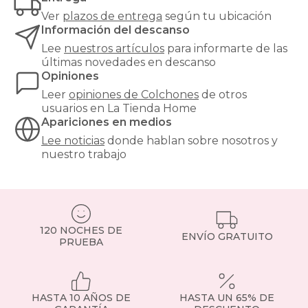
garantizar
Ver
plazos de entrega
según tu ubicación
un
Información del descanso
soporte
óptimo.
Lee
nuestros artículos
para informarte de las
¿Buscas
últimas novedades en descanso
el
Opiniones
equilibrio
Leer
opiniones de
Colchones
de otros
perfecto
usuarios en La Tienda Home
entre
Apariciones en medios
confort
y
Lee noticias
donde hablan sobre nosotros y
precio?
nuestro trabajo
Nuestros
colchones
135x190cm
son
una
de
120 NOCHES DE
ENVÍO GRATUITO
las
PRUEBA
medidas
más
demandadas,
ideales
HASTA 10 AÑOS DE
HASTA UN 65% DE
para