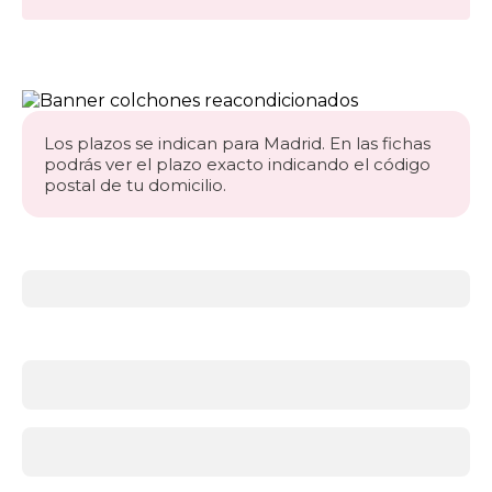
Los plazos se indican para Madrid. En las fichas
podrás ver el plazo exacto indicando el código
postal de tu domicilio.
Más
información
acerca
de
Colchones
¿Qué
firmeza
necesitas?
Antes
de
elegir