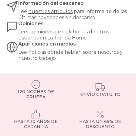
Información del descanso
soporte
óptimo.
Lee
nuestros artículos
para informarte de las
¿Buscas
últimas novedades en descanso
el
Opiniones
equilibrio
Leer
opiniones de
Colchones
de otros
perfecto
usuarios en La Tienda Home
entre
Apariciones en medios
confort
y
Lee noticias
donde hablan sobre nosotros y
precio?
nuestro trabajo
Nuestros
colchones
135x190cm
son
una
de
120 NOCHES DE
ENVÍO GRATUITO
las
PRUEBA
medidas
más
demandadas,
ideales
HASTA 10 AÑOS DE
HASTA UN 65% DE
para
GARANTÍA
DESCUENTO
parejas