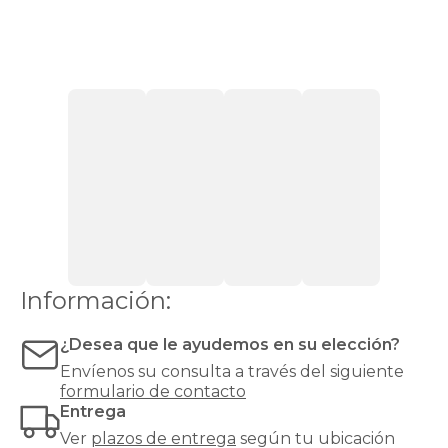
sentirse
cómodas
con
firmeza
media.
Si
pesas
más
de
90
kg,
recomendamos
una
firmeza
alta
o
Información:
muy
alta
¿Desea que le ayudemos en su elección?
para
evitar
Envíenos su consulta a través del siguiente
hundimientos
formulario de contacto
y
Entrega
garantizar
Ver
plazos de entrega
según tu ubicación
un