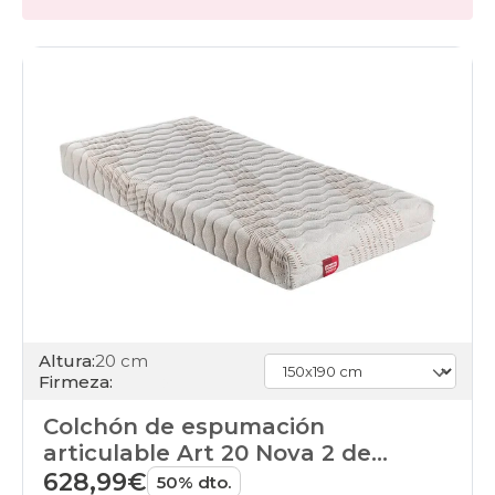
Altura:
20 cm
Firmeza:
Colchón de espumación
articulable Art 20 Nova 2 de
Pikolin
628,99€
50% dto.