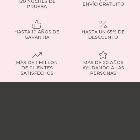
de
120 NOCHES DE
ENVÍO GRATUITO
las
PRUEBA
medidas
más
demandadas,
ideales
HASTA 10 AÑOS DE
HASTA UN 65% DE
para
GARANTÍA
DESCUENTO
parejas
o
habitaciones
de
MÁS DE 1 MILLÓN
MÁS DE 20 AÑOS
tamaño
DE CLIENTES
AYUDANDO A LAS
medio.
SATISFECHOS
PERSONAS
Tipos
de
Nuestras
colchones
tiendas
Sobre
-
nosotros
Trabaja
Elige
con
el
nosotros
Responsabilidad
que
social
Nuestros
se
influencers
Vídeo
adapta
opiniones
Apariciones
a
en
ti
medios
Buscados