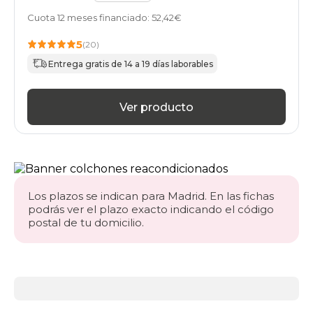
Cuota 12 meses financiado: 52,42€
5
(20)
Entrega gratis de 14 a 19 días laborables
Ver producto
Los plazos se indican para Madrid. En las fichas
podrás ver el plazo exacto indicando el código
postal de tu domicilio.
Más
información
acerca