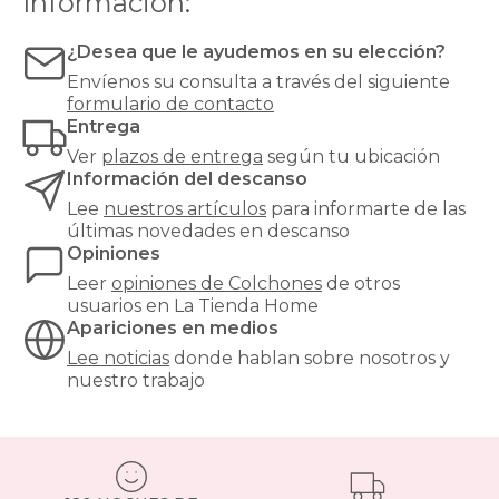
Información:
muy
alta
¿Desea que le ayudemos en su elección?
para
evitar
Envíenos su consulta a través del siguiente
hundimientos
formulario de contacto
y
Entrega
garantizar
Ver
plazos de entrega
según tu ubicación
un
Información del descanso
soporte
óptimo.
Lee
nuestros artículos
para informarte de las
¿Buscas
últimas novedades en descanso
el
Opiniones
equilibrio
Leer
opiniones de
Colchones
de otros
perfecto
usuarios en La Tienda Home
entre
Apariciones en medios
confort
y
Lee noticias
donde hablan sobre nosotros y
precio?
nuestro trabajo
Nuestros
colchones
135x190cm
son
una