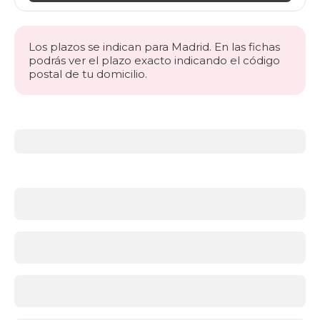
Los plazos se indican para Madrid. En las fichas
podrás ver el plazo exacto indicando el código
postal de tu domicilio.
Más
información
acerca
de
Colchones
¿Qué
firmeza
necesitas?
Antes
de
elegir
material,
asegúrate
de