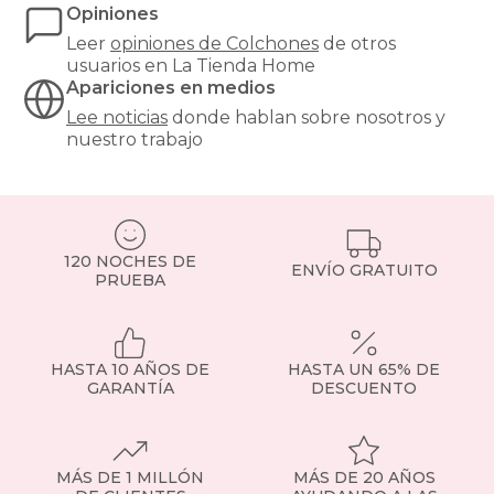
el
Opiniones
equilibrio
Leer
opiniones de
Colchones
de otros
perfecto
usuarios en La Tienda Home
entre
Apariciones en medios
confort
y
Lee noticias
donde hablan sobre nosotros y
precio?
nuestro trabajo
Nuestros
colchones
135x190cm
son
una
de
120 NOCHES DE
ENVÍO GRATUITO
las
PRUEBA
medidas
más
demandadas,
ideales
HASTA 10 AÑOS DE
HASTA UN 65% DE
para
GARANTÍA
DESCUENTO
parejas
o
habitaciones
de
MÁS DE 1 MILLÓN
MÁS DE 20 AÑOS
tamaño