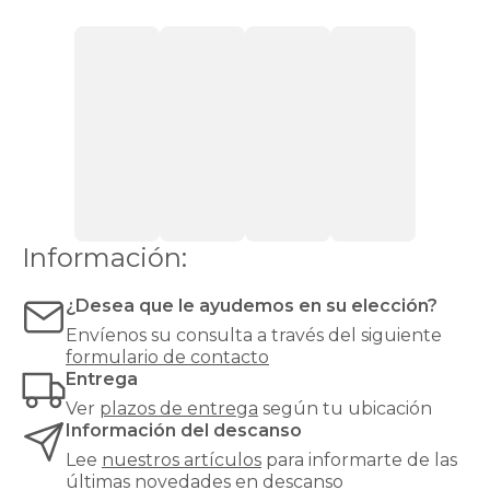
media.
Si
pesas
más
de
90
kg,
recomendamos
una
firmeza
alta
o
Información:
muy
alta
¿Desea que le ayudemos en su elección?
para
evitar
Envíenos su consulta a través del siguiente
hundimientos
formulario de contacto
y
Entrega
garantizar
Ver
plazos de entrega
según tu ubicación
un
Información del descanso
soporte
óptimo.
Lee
nuestros artículos
para informarte de las
¿Buscas
últimas novedades en descanso