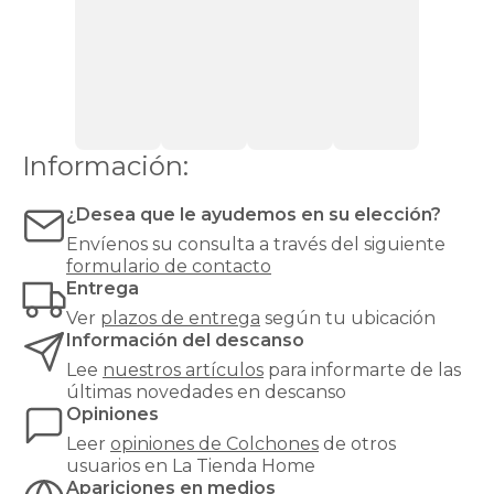
de
90
kg,
recomendamos
una
firmeza
alta
o
Información:
muy
alta
¿Desea que le ayudemos en su elección?
para
evitar
Envíenos su consulta a través del siguiente
hundimientos
formulario de contacto
y
Entrega
garantizar
Ver
plazos de entrega
según tu ubicación
un
Información del descanso
soporte
óptimo.
Lee
nuestros artículos
para informarte de las
¿Buscas
últimas novedades en descanso
el
Opiniones
equilibrio
Leer
opiniones de
Colchones
de otros
perfecto
usuarios en La Tienda Home
entre
Apariciones en medios
confort