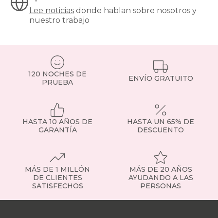
y
Lee noticias
donde hablan sobre nosotros y
precio?
nuestro trabajo
Nuestros
colchones
135x190cm
son
una
de
120 NOCHES DE
ENVÍO GRATUITO
las
PRUEBA
medidas
más
demandadas,
ideales
HASTA 10 AÑOS DE
HASTA UN 65% DE
para
GARANTÍA
DESCUENTO
parejas
o
habitaciones
de
MÁS DE 1 MILLÓN
MÁS DE 20 AÑOS
tamaño
DE CLIENTES
AYUDANDO A LAS
medio.
SATISFECHOS
PERSONAS
Tipos
de
Nuestras
colchones
tiendas
Sobre