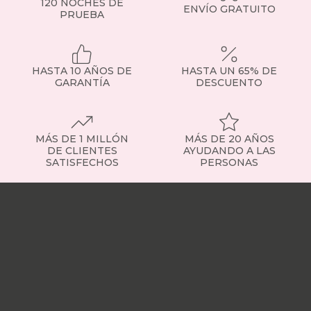
de
120 NOCHES DE
ENVÍO GRATUITO
las
PRUEBA
medidas
más
demandadas,
ideales
HASTA 10 AÑOS DE
HASTA UN 65% DE
para
GARANTÍA
DESCUENTO
parejas
o
habitaciones
de
MÁS DE 1 MILLÓN
MÁS DE 20 AÑOS
tamaño
DE CLIENTES
AYUDANDO A LAS
medio.
SATISFECHOS
PERSONAS
Tipos
de
Nuestras
colchones
tiendas
Sobre
-
nosotros
Trabaja
Elige
con
el
nosotros
Responsabilidad
que
social
Nuestros
se
influencers
Vídeo
adapta
opiniones
Apariciones
a
en
ti
medios
Buscados