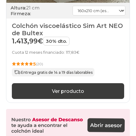
160x210cm-
Altura:
21 cm
especial
Firmeza:
financiados
colchones
Colchón viscoelástico Sim Art NEO
160x210cm-
de Bultex
especial
gama-
1.413,99€
30% dto.
alta
colchones
Cuota 12 meses financiado: 117,83€
160x210cm-
especial
5
(20)
individuales
Entrega gratis de 14 a 19 días laborables
colchones
160x210cm-
especial
online
Ver producto