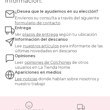
Información:
muy
alta
¿Desea que le ayudemos en su elección?
para
evitar
Envíenos su consulta a través del siguiente
hundimientos
formulario de contacto
y
Entrega
garantizar
Ver
plazos de entrega
según tu ubicación
un
Información del descanso
soporte
óptimo.
Lee
nuestros artículos
para informarte de las
¿Buscas
últimas novedades en descanso
el
Opiniones
equilibrio
Leer
opiniones de
Colchones
de otros
perfecto
usuarios en La Tienda Home
entre
Apariciones en medios
confort
y
Lee noticias
donde hablan sobre nosotros y
precio?
nuestro trabajo
Nuestros
colchones
135x190cm
son
una