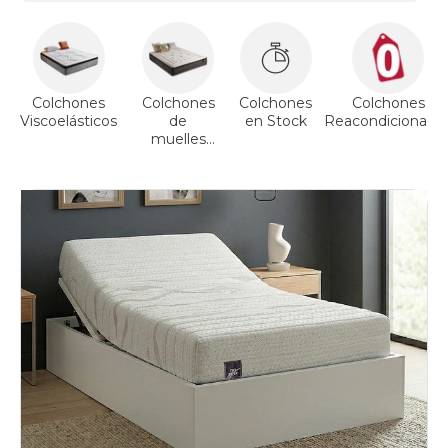
colchones
160x210cm-
especial
firmeza-
muy-
firme
Colchones
Colchones
Colchones
Colchones
colchones
Viscoelásticos
de
en Stock
Reacondicionado
160x210cm-
muelles
especial
ensacados
viscoelasticos
colchones
160x210cm-
especial
articulable
colchones
160x210cm-
especial
bultex
colchones
160x210cm-
especial
gama-
gold
colchones