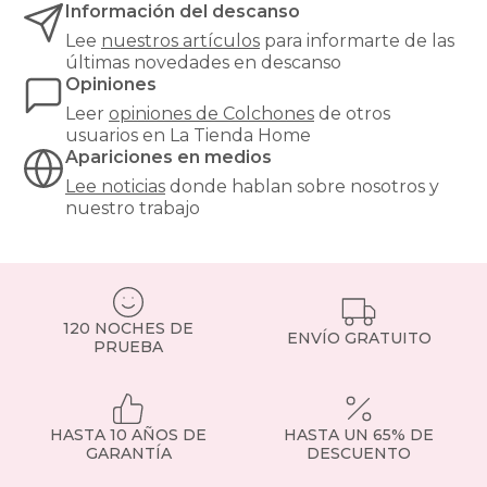
Información del descanso
soporte
óptimo.
Lee
nuestros artículos
para informarte de las
¿Buscas
últimas novedades en descanso
el
Opiniones
equilibrio
Leer
opiniones de
Colchones
de otros
perfecto
usuarios en La Tienda Home
entre
Apariciones en medios
confort
y
Lee noticias
donde hablan sobre nosotros y
precio?
nuestro trabajo
Nuestros
colchones
135x190cm
son
una
de
120 NOCHES DE
ENVÍO GRATUITO
las
PRUEBA
medidas
más
demandadas,
ideales
HASTA 10 AÑOS DE
HASTA UN 65% DE
para
GARANTÍA
DESCUENTO
parejas