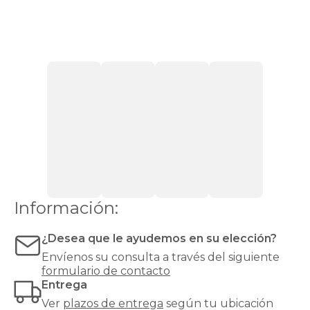
sentirse
cómodas
con
firmeza
media.
Si
pesas
más
de
90
kg,
recomendamos
una
firmeza
alta
o
Información:
muy
alta
¿Desea que le ayudemos en su elección?
para
evitar
Envíenos su consulta a través del siguiente
hundimientos
formulario de contacto
y
Entrega
garantizar
Ver
plazos de entrega
según tu ubicación
un