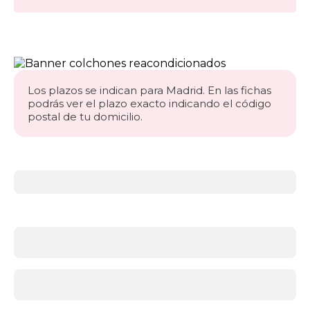
Los plazos se indican para Madrid. En las fichas
podrás ver el plazo exacto indicando el código
postal de tu domicilio.
Más
información
acerca
de
Colchones
¿Qué
firmeza
necesitas?
Antes
de
elegir