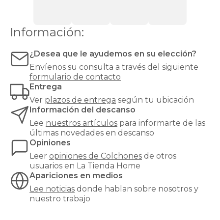
firmeza
alta
o
Información:
muy
alta
¿Desea que le ayudemos en su elección?
para
evitar
Envíenos su consulta a través del siguiente
hundimientos
formulario de contacto
y
Entrega
garantizar
Ver
plazos de entrega
según tu ubicación
un
Información del descanso
soporte
óptimo.
Lee
nuestros artículos
para informarte de las
¿Buscas
últimas novedades en descanso
el
Opiniones
equilibrio
Leer
opiniones de
Colchones
de otros
perfecto
usuarios en La Tienda Home
entre
Apariciones en medios
confort
y
Lee noticias
donde hablan sobre nosotros y
precio?
nuestro trabajo
Nuestros
colchones