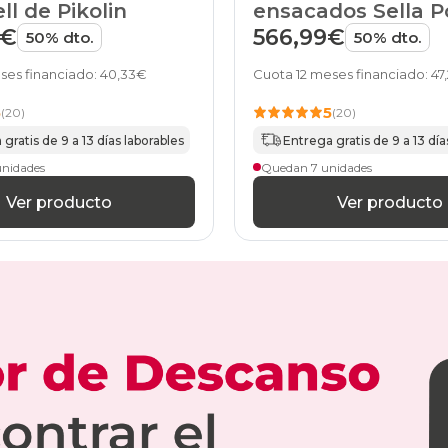
ell de Pikolin
ensacados Sella P
especial
25
de Pikolin
9€
566,99€
50% dto.
50% dto.
colchones
120x180cm
ses financiado: 40,33€
Cuota 12 meses financiado: 47
25
colchones
5
5
(20)
(20)
120x190cm
gratis de 9 a 13 días laborables
Entrega gratis de 9 a 13 día
25
colchones
unidades
Quedan 7 unidades
120x200cm
Ver producto
Ver producto
25
colchones
135x180cm
25
colchones
135x190cm
25
colchones
135x200cm
25
colchones
140x180cmespecial
25