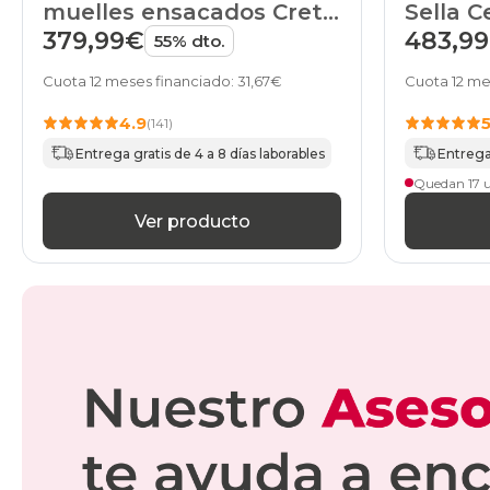
Sella C
muelles ensacados Creta
de HOME
483,9
379,99€
55% dto.
Cuota 12 me
Cuota 12 meses financiado: 31,67€
4.9
(141)
Entrega 
Entrega gratis de 4 a 8 días laborables
Quedan 17 
Ver producto