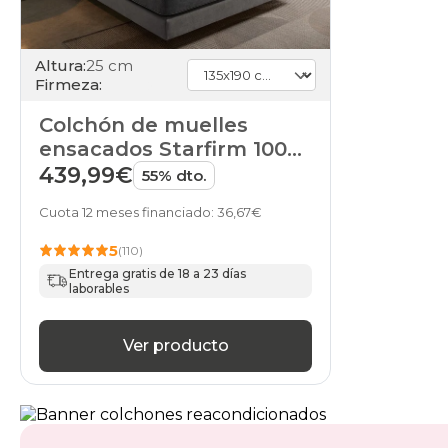
Altura:
25 cm
Firmeza:
Colchón de muelles
ensacados Starfirm 1000
de HOME
439,99€
55% dto.
Cuota 12 meses financiado: 36,67€
5
(110)
Entrega gratis de 18 a 23 días
laborables
Ver producto