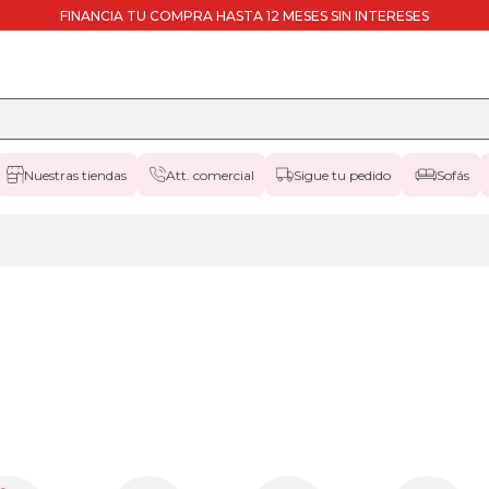
FINANCIA TU COMPRA HASTA 12 MESES SIN INTERESES
Nuestras tiendas
Att. comercial
Sigue tu pedido
Sofás
colchones
80x180cm
25
colchones
80x190cm
25
colchones
80x200cm
25
colchones
90x180cm
25
colchones