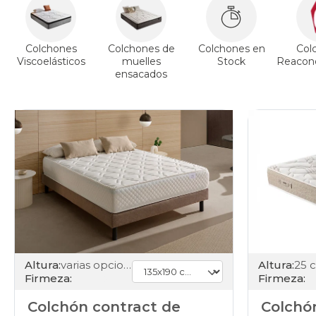
Colchones
Colchones de
Colchones en
Col
Viscoelásticos
muelles
Stock
Reacond
ensacados
Altura:
25 
Altura:
varias opciones
Firmeza:
Firmeza:
Colchó
Colchón contract de