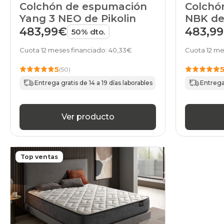
Colchón
Colchón de espumación
NBK de 
Yang 3 NEO de Pikolin
483,9
483,99€
50% dto.
Cuota 12 me
Cuota 12 meses financiado: 40,33€
5
(50)
Entrega 
Entrega gratis de 14 a 19 días laborables
Ver producto
Top ventas