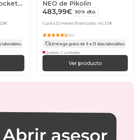
ocket
NEO de Pikolin
483,99€
50% dto.
,25€
Cuota 12 meses financiado: 40,33€
5
(50)
s laborables
Entrega gratis de 9 a 13 días laborables
Quedan 2 unidades
Ver producto