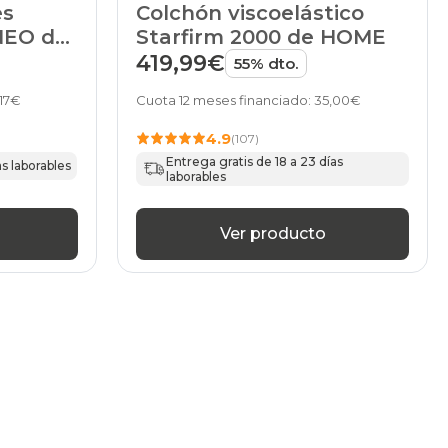
es
Colchón viscoelástico
NEO de
Starfirm 2000 de HOME
419,99€
55% dto.
,17€
Cuota 12 meses financiado: 35,00€
4.9
(107)
Entrega gratis de 18 a 23 días
as laborables
laborables
Ver producto