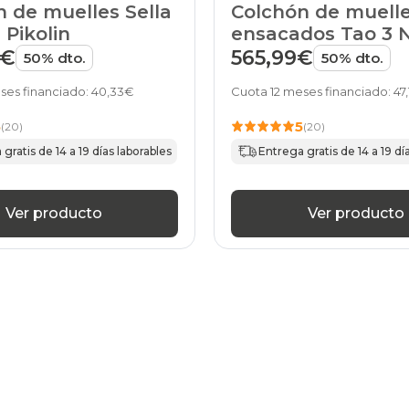
colchones
 de muelles Sella
Colchón de muell
180x180cm
Pikolin
ensacados Tao 3 
25
Pikolin
9€
565,99€
50% dto.
50% dto.
colchones
180x190cm
ses financiado: 40,33€
Cuota 12 meses financiado: 47
25
colchones
5
5
(20)
(20)
180x200cm
25
gratis de 14 a 19 días laborables
Entrega gratis de 14 a 19 dí
colchones
200x180cm-
especial
Ver producto
Ver producto
25
colchones
200x190cm-
especial
25
colchones
200x200cm-
especial
25
colchones
11
25