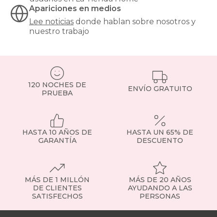
entre
Apariciones en medios
confort
y
Lee noticias
donde hablan sobre nosotros y
precio?
nuestro trabajo
Nuestros
colchones
135x190cm
son
una
de
120 NOCHES DE
ENVÍO GRATUITO
las
PRUEBA
medidas
más
demandadas,
ideales
HASTA 10 AÑOS DE
HASTA UN 65% DE
para
GARANTÍA
DESCUENTO
parejas
o
habitaciones
de
MÁS DE 1 MILLÓN
MÁS DE 20 AÑOS
tamaño
DE CLIENTES
AYUDANDO A LAS
medio.
SATISFECHOS
PERSONAS
Tipos
de
Nuestras