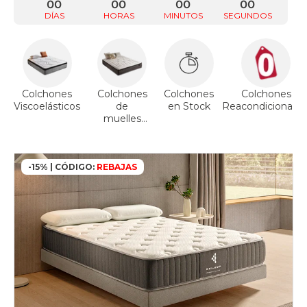
00
00
00
00
DÍAS
HORAS
MINUTOS
SEGUNDOS
Colchones
Colchones
Colchones
Colchones
Viscoelásticos
de
en Stock
Reacondicionado
muelles
ensacados
-15% | CÓDIGO:
REBAJAS