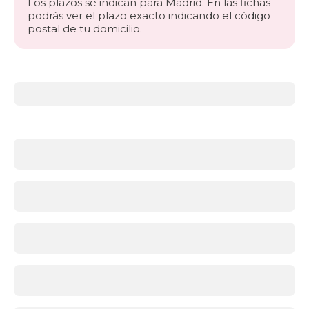
Los plazos se indican para Madrid. En las fichas
podrás ver el plazo exacto indicando el código
postal de tu domicilio.
Más
información
acerca
de
Colchones
¿Qué
firmeza
necesitas?
Antes
de
elegir
material,
asegúrate
de
que
la
firmeza
sea