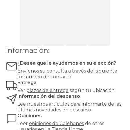
más
de
90
kg,
recomendamos
una
firmeza
alta
o
Información:
muy
alta
¿Desea que le ayudemos en su elección?
para
evitar
Envíenos su consulta a través del siguiente
hundimientos
formulario de contacto
y
Entrega
garantizar
Ver
plazos de entrega
según tu ubicación
un
Información del descanso
soporte
óptimo.
Lee
nuestros artículos
para informarte de las
¿Buscas
últimas novedades en descanso
el
Opiniones
equilibrio
Leer
opiniones de
Colchones
de otros
perfecto
usuarios en La Tienda Home