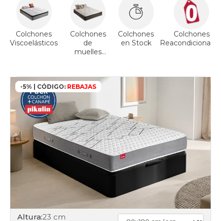
Colchones
Colchones
Colchones
Colchones
Viscoelásticos
de
en Stock
Reacondicionado
muelles
ensacados
-5% | CÓDIGO:
REBAJAS
Altura:
23 cm