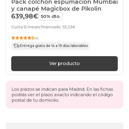
Pack colchón espumación Mumbai
y canapé Magicbox de Pikolin
639,98€
50% dto.
Cuota 12 meses financiado: 53,33€
5
(6)
Entrega gratis de 14 a 19 días laborables
Ver producto
Los plazos se indican para Madrid. En las fichas
podrás ver el plazo exacto indicando el código
postal de tu domicilio.
Más