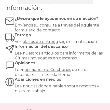
alta
o
Información:
muy
alta
¿Desea que le ayudemos en su elección?
para
evitar
Envíenos su consulta a través del siguiente
hundimientos
formulario de contacto
y
Entrega
garantizar
Ver
plazos de entrega
según tu ubicación
un
Información del descanso
soporte
óptimo.
Lee
nuestros artículos
para informarte de las
¿Buscas
últimas novedades en descanso
el
Opiniones
equilibrio
Leer
opiniones de
Colchones
de otros
perfecto
usuarios en La Tienda Home
entre
Apariciones en medios
confort
y
Lee noticias
donde hablan sobre nosotros y
precio?
nuestro trabajo
Nuestros
colchones
135x190cm
son