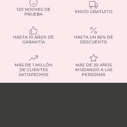
una
de
120 NOCHES DE
ENVÍO GRATUITO
las
PRUEBA
medidas
más
demandadas,
ideales
HASTA 10 AÑOS DE
HASTA UN 65% DE
para
GARANTÍA
DESCUENTO
parejas
o
habitaciones
de
MÁS DE 1 MILLÓN
MÁS DE 20 AÑOS
tamaño
DE CLIENTES
AYUDANDO A LAS
medio.
SATISFECHOS
PERSONAS
Tipos
de
Nuestras
colchones
tiendas
Sobre
-
nosotros
Trabaja
Elige
con
el
nosotros
Responsabilidad
que
social
Nuestros
se
influencers
Vídeo
adapta
opiniones
Apariciones
a