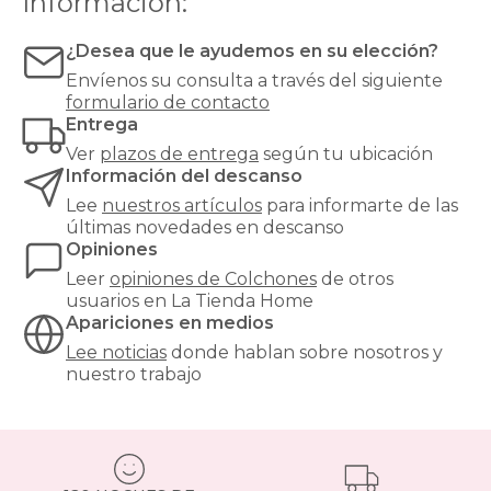
Información:
muy
alta
¿Desea que le ayudemos en su elección?
para
evitar
Envíenos su consulta a través del siguiente
hundimientos
formulario de contacto
y
Entrega
garantizar
Ver
plazos de entrega
según tu ubicación
un
Información del descanso
soporte
óptimo.
Lee
nuestros artículos
para informarte de las
¿Buscas
últimas novedades en descanso
el
Opiniones
equilibrio
Leer
opiniones de
Colchones
de otros
perfecto
usuarios en La Tienda Home
entre
Apariciones en medios
confort
y
Lee noticias
donde hablan sobre nosotros y
precio?
nuestro trabajo
Nuestros
colchones
135x190cm
son
una