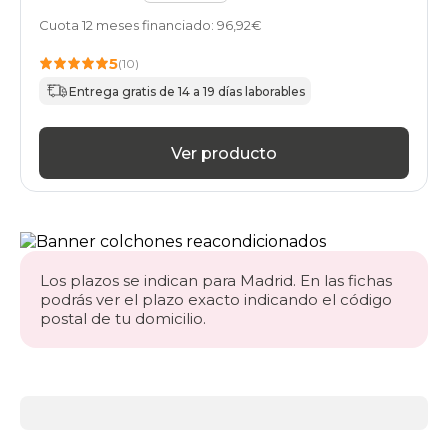
Cuota 12 meses financiado: 96,92€
5
(10)
Entrega gratis de 14 a 19 días laborables
Ver producto
Los plazos se indican para Madrid. En las fichas
podrás ver el plazo exacto indicando el código
postal de tu domicilio.
Más
información
acerca