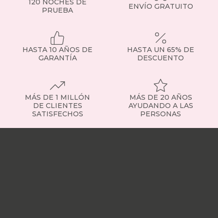
de
120 NOCHES DE
ENVÍO GRATUITO
las
PRUEBA
medidas
más
demandadas,
ideales
HASTA 10 AÑOS DE
HASTA UN 65% DE
para
GARANTÍA
DESCUENTO
parejas
o
habitaciones
de
MÁS DE 1 MILLÓN
MÁS DE 20 AÑOS
tamaño
DE CLIENTES
AYUDANDO A LAS
medio.
SATISFECHOS
PERSONAS
Tipos
de
Nuestras
colchones
tiendas
Sobre
-
nosotros
Trabaja
Elige
con
el
nosotros
Responsabilidad
que
social
Nuestros
se
influencers
Vídeo
adapta
opiniones
Apariciones
a
en
ti
medios
Buscados