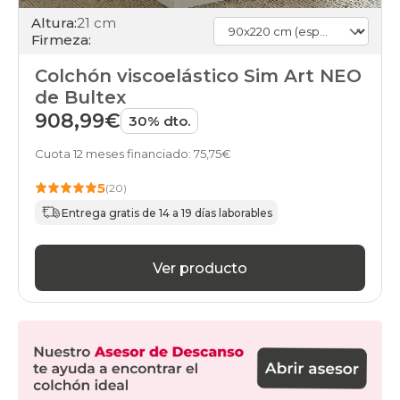
90x220cm-
Altura:
21 cm
especial
Firmeza:
financiados
colchones
Colchón viscoelástico Sim Art NEO
90x220cm-
de Bultex
especial
gama-
908,99€
30% dto.
alta
colchones
Cuota 12 meses financiado: 75,75€
90x220cm-
especial
5
(20)
individuales
Entrega gratis de 14 a 19 días laborables
colchones
90x220cm-
especial
online
Ver producto