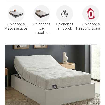
colchones
90x220cm-
especial
firmeza-
muy-
firme
Colchones
Colchones
Colchones
Colchones
colchones
Viscoelásticos
de
en Stock
Reacondicionado
90x220cm-
muelles
especial
ensacados
viscoelasticos
colchones
90x220cm-
especial
articulable
colchones
90x220cm-
especial
bultex
colchones
90x220cm-
especial
gama-
gold
colchones