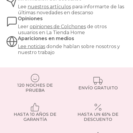
óptimo.
Lee
nuestros artículos
para informarte de las
¿Buscas
últimas novedades en descanso
el
Opiniones
equilibrio
Leer
opiniones de
Colchones
de otros
perfecto
usuarios en La Tienda Home
entre
Apariciones en medios
confort
y
Lee noticias
donde hablan sobre nosotros y
precio?
nuestro trabajo
Nuestros
colchones
135x190cm
son
una
de
120 NOCHES DE
ENVÍO GRATUITO
las
PRUEBA
medidas
más
demandadas,
ideales
HASTA 10 AÑOS DE
HASTA UN 65% DE
para
GARANTÍA
DESCUENTO
parejas
o