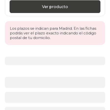
Ver producto
Los plazos se indican para Madrid. En las fichas
podrás ver el plazo exacto indicando el código
postal de tu domicilio.
Más
información
acerca
de
Colchones
¿Qué
firmeza
necesitas?
Antes
de
elegir