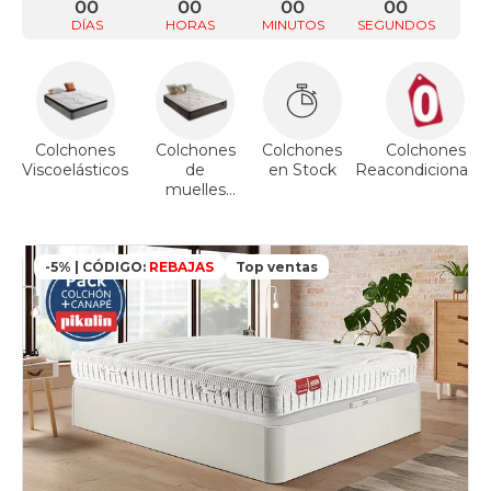
00
00
00
00
DÍAS
HORAS
MINUTOS
SEGUNDOS
Colchones
Colchones
Colchones
Colchones
Viscoelásticos
de
en Stock
Reacondicionado
muelles
ensacados
-5% | CÓDIGO:
REBAJAS
Top ventas