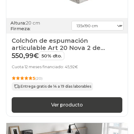
Altura:
20 cm
Firmeza:
Colchón de espumación
articulable Art 20 Nova 2 de
Pikolin
550,99€
50% dto.
Cuota 12 meses financiado: 45,92€
5
(20)
Entrega gratis de 14 a 19 días laborables
Ver producto