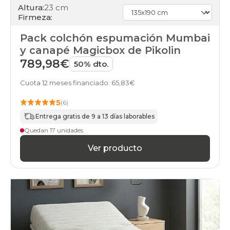
Altura:
23 cm
Firmeza:
Pack colchón espumación Mumbai
y canapé Magicbox de Pikolin
789,98€
50% dto.
Cuota 12 meses financiado: 65,83€
5
(6)
Entrega gratis de 9 a 13 días laborables
Quedan 17 unidades
Ver producto