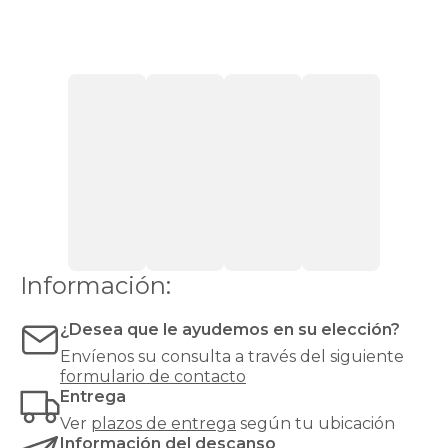
cómodas
con
firmeza
media.
Si
pesas
más
de
90
kg,
recomendamos
una
firmeza
alta
o
Información:
muy
alta
¿Desea que le ayudemos en su elección?
para
evitar
Envíenos su consulta a través del siguiente
hundimientos
formulario de contacto
y
Entrega
garantizar
Ver
plazos de entrega
según tu ubicación
un
Información del descanso
soporte