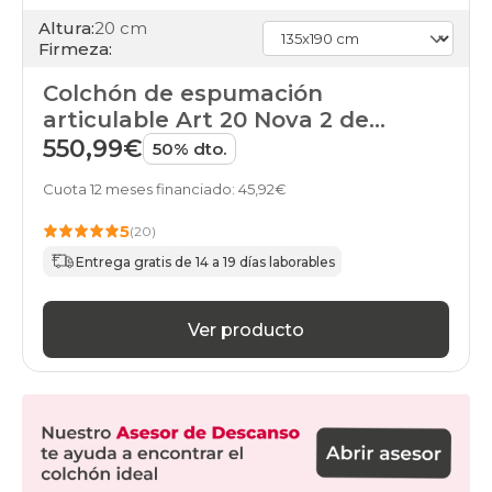
Altura:
20 cm
Firmeza:
Colchón de espumación
articulable Art 20 Nova 2 de
Pikolin
550,99€
50% dto.
Cuota 12 meses financiado: 45,92€
5
(20)
Entrega gratis de 14 a 19 días laborables
Ver producto