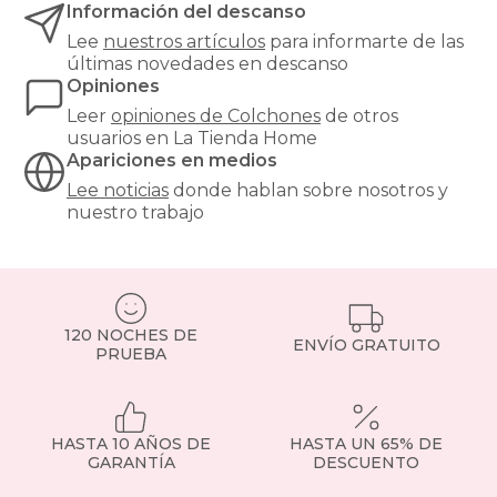
Información del descanso
soporte
óptimo.
Lee
nuestros artículos
para informarte de las
¿Buscas
últimas novedades en descanso
el
Opiniones
equilibrio
Leer
opiniones de
Colchones
de otros
perfecto
usuarios en La Tienda Home
entre
Apariciones en medios
confort
y
Lee noticias
donde hablan sobre nosotros y
precio?
nuestro trabajo
Nuestros
colchones
135x190cm
son
una
de
120 NOCHES DE
ENVÍO GRATUITO
las
PRUEBA
medidas
más
demandadas,
ideales
HASTA 10 AÑOS DE
HASTA UN 65% DE
para
GARANTÍA
DESCUENTO
parejas