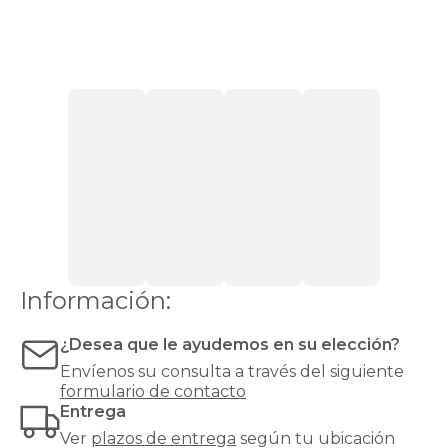
sentirse
cómodas
con
firmeza
media.
Si
pesas
más
de
90
kg,
recomendamos
una
firmeza
alta
o
Información:
muy
alta
¿Desea que le ayudemos en su elección?
para
evitar
Envíenos su consulta a través del siguiente
hundimientos
formulario de contacto
y
Entrega
garantizar
Ver
plazos de entrega
según tu ubicación
un