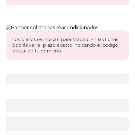
Los plazos se indican para Madrid. En las fichas
podrás ver el plazo exacto indicando el código
postal de tu domicilio.
Más
información
acerca
de
Colchones
¿Qué
firmeza
necesitas?
Antes
de
elegir