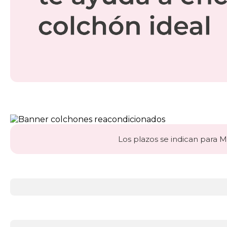
Los plazos se indican para Ma
Más
información
acerca
de
Colchones