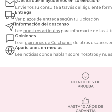
¿Desea que le ayudemos en su elección?
para
evitar
Envíenos su consulta a través del siguiente
form
hundimientos
Entrega
y
Ver
plazos de entrega
según tu ubicación
garantizar
Información del descanso
un
soporte
Lee
nuestros artículos
para informarte de las ú
óptimo.
Opiniones
¿Buscas
Leer
opiniones de
Colchones
de otros usuarios 
el
Apariciones en medios
equilibrio
perfecto
Lee noticias
donde hablan sobre nosotros y nues
entre
confort
y
precio?
Nuestros
colchones
120 NOCHES DE
PRUEBA
135x190cm
son
una
de
las
HASTA 10 AÑOS DE
medidas
GARANTÍA