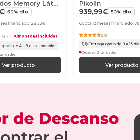
dos Memory Látex
Pikolin
e HOME
9€
939,99€
60% dto.
50% dto.
ses financiado: 28,33€
Cuota 12 meses financiado: 7
5
(9)
5
(141)
Almohadas incluidas
Entrega gratis de 9 a 13 día
gratis de 4 a 8 días laborables
Quedan 2 unidades
unidades
Ver producto
Ver producto