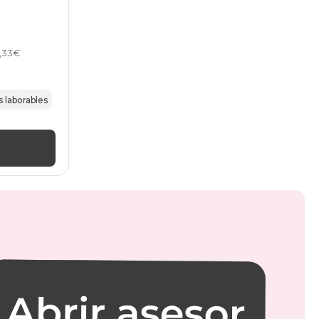
8,33€
s laborables