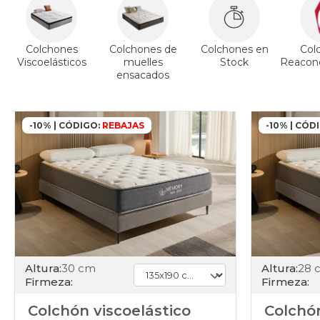
Colchones
Colchones de
Colchones en
Col
Viscoelásticos
muelles
Stock
Reacond
ensacados
-10% | CÓDIGO:
REBAJAS
-10% | CÓD
Altura:
30 cm
Altura:
28 
Firmeza:
Firmeza:
Colchón viscoelástico
Colchó