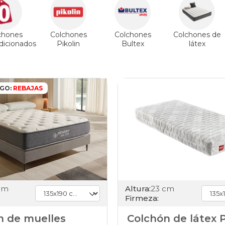
chones
Colchones
Colchones
Colchones de
icionados
Pikolin
Bultex
látex
IGO:
REBAJAS
cm
Altura:
23 cm
Firmeza:
n de muelles
Colchón de látex 