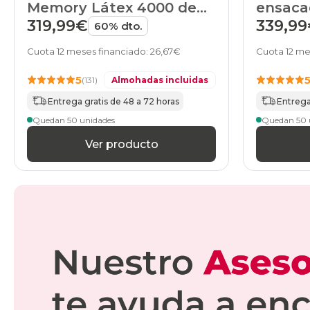
Memory Látex 4000 de
ensaca
HOME
5000 d
319,99€
339,9
60% dto.
Cuota 12 meses financiado: 26,67€
Cuota 12 me
5
(131)
Almohadas incluidas
Entrega gratis de 48 a 72 horas
Entrega 
Quedan 50 unidades
Quedan 50 
Ver producto