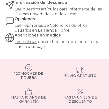
Información del descanso
soporte
óptimo.
Lee
nuestros artículos
para informarte de las
¿Buscas
últimas novedades en descanso
el
Opiniones
equilibrio
Leer
opiniones de
Colchones
de otros
perfecto
usuarios en La Tienda Home
entre
Apariciones en medios
confort
y
Lee noticias
donde hablan sobre nosotros y
precio?
nuestro trabajo
Nuestros
colchones
135x190cm
son
una
de
120 NOCHES DE
ENVÍO GRATUITO
las
PRUEBA
medidas
más
demandadas,
ideales
HASTA 10 AÑOS DE
HASTA UN 65% DE
para
GARANTÍA
DESCUENTO
parejas