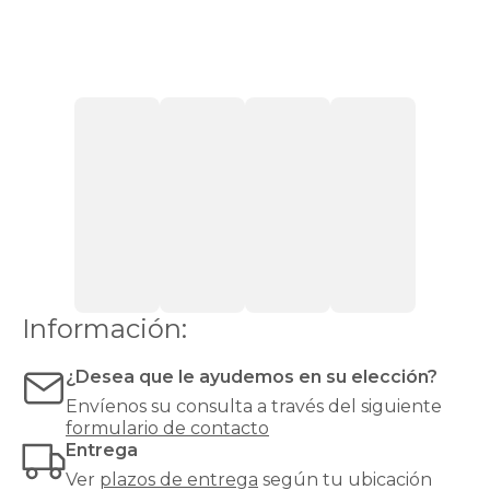
sentirse
cómodas
con
firmeza
media.
Si
pesas
más
de
90
kg,
recomendamos
una
firmeza
alta
o
Información:
muy
alta
¿Desea que le ayudemos en su elección?
para
evitar
Envíenos su consulta a través del siguiente
hundimientos
formulario de contacto
y
Entrega
garantizar
Ver
plazos de entrega
según tu ubicación
un