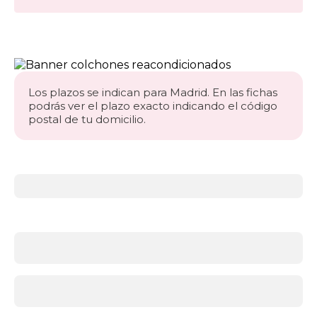
Los plazos se indican para Madrid. En las fichas
podrás ver el plazo exacto indicando el código
postal de tu domicilio.
Más
información
acerca
de
Colchones
¿Qué
firmeza
necesitas?
Antes
de
elegir