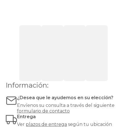
sentirse
cómodas
con
firmeza
media.
Si
pesas
más
de
90
kg,
recomendamos
una
firmeza
alta
o
Información:
muy
alta
¿Desea que le ayudemos en su elección?
para
evitar
Envíenos su consulta a través del siguiente
hundimientos
formulario de contacto
y
Entrega
garantizar
Ver
plazos de entrega
según tu ubicación
un