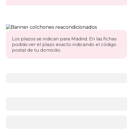
Los plazos se indican para Madrid. En las fichas
podrás ver el plazo exacto indicando el código
postal de tu domicilio.
Más
información
acerca
de
Colchones
¿Qué
firmeza
necesitas?
Antes
de
elegir