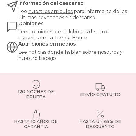
Información del descanso
soporte
óptimo.
Lee
nuestros artículos
para informarte de las
¿Buscas
últimas novedades en descanso
el
Opiniones
equilibrio
Leer
opiniones de
Colchones
de otros
perfecto
usuarios en La Tienda Home
entre
Apariciones en medios
confort
y
Lee noticias
donde hablan sobre nosotros y
precio?
nuestro trabajo
Nuestros
colchones
135x190cm
son
una
de
120 NOCHES DE
ENVÍO GRATUITO
las
PRUEBA
medidas
más
demandadas,
ideales
HASTA 10 AÑOS DE
HASTA UN 65% DE
para
GARANTÍA
DESCUENTO
parejas