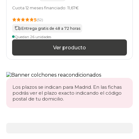
Cuota 12 meses financiado: 11,67€
5
(52)
Entrega gratis de 48 a 72 horas
Quedan 26 unidades
Ver producto
Los plazos se indican para Madrid. En las fichas
podrás ver el plazo exacto indicando el código
postal de tu domicilio.
Más
información
acerca