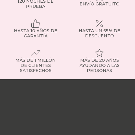
de
120 NOCHES DE
ENVÍO GRATUITO
las
PRUEBA
medidas
más
demandadas,
ideales
HASTA 10 AÑOS DE
HASTA UN 65% DE
para
GARANTÍA
DESCUENTO
parejas
o
habitaciones
de
MÁS DE 1 MILLÓN
MÁS DE 20 AÑOS
tamaño
DE CLIENTES
AYUDANDO A LAS
medio.
SATISFECHOS
PERSONAS
Tipos
de
Nuestras
colchones
tiendas
Sobre
-
nosotros
Trabaja
Elige
con
el
nosotros
Responsabilidad
que
social
Nuestros
se
influencers
Vídeo
adapta
opiniones
Apariciones
a
en
ti
medios
Buscados