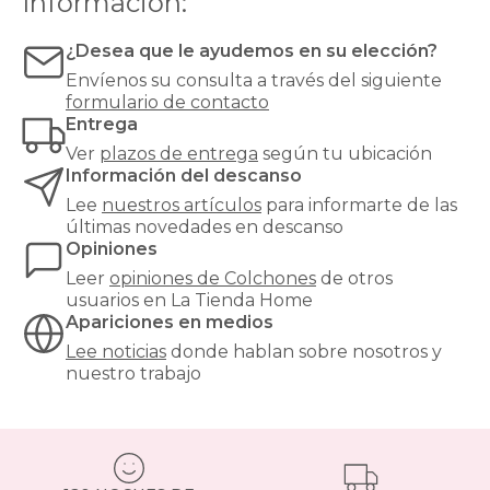
Información:
muy
alta
¿Desea que le ayudemos en su elección?
para
evitar
Envíenos su consulta a través del siguiente
hundimientos
formulario de contacto
y
Entrega
garantizar
Ver
plazos de entrega
según tu ubicación
un
Información del descanso
soporte
óptimo.
Lee
nuestros artículos
para informarte de las
¿Buscas
últimas novedades en descanso
el
Opiniones
equilibrio
Leer
opiniones de
Colchones
de otros
perfecto
usuarios en La Tienda Home
entre
Apariciones en medios
confort
y
Lee noticias
donde hablan sobre nosotros y
precio?
nuestro trabajo
Nuestros
colchones
135x190cm
son
una