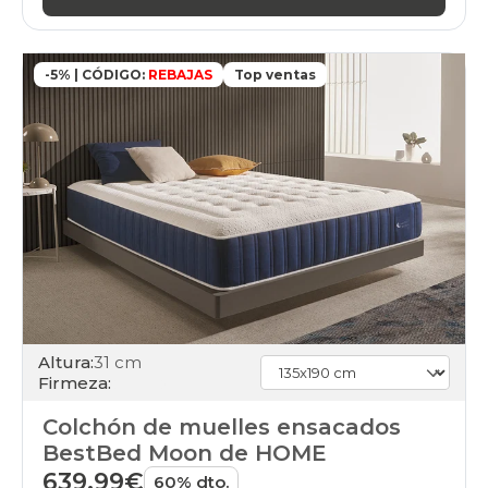
-5% | CÓDIGO:
REBAJAS
Top ventas
Altura:
31 cm
Firmeza:
Colchón de muelles ensacados
BestBed Moon de HOME
639,99€
60% dto.