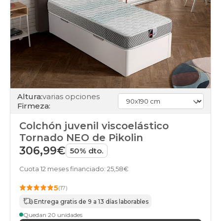
Altura:
varias opciones
Firmeza:
Colchón juvenil viscoelástico
Tornado NEO de Pikolin
306,99€
50% dto.
Cuota 12 meses financiado: 25,58€
5
(17)
Entrega gratis de 9 a 13 días laborables
Quedan 20 unidades