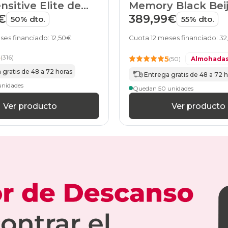
nsitive Elite de
Memory Black Beij
HOME
€
389,99€
50% dto.
55% dto.
ses financiado: 12,50€
Cuota 12 meses financiado: 3
5
(316)
5
(50)
Almohadas
 gratis de 48 a 72 horas
Entrega gratis de 48 a 72 
unidades
Quedan 50 unidades
Ver producto
Ver producto