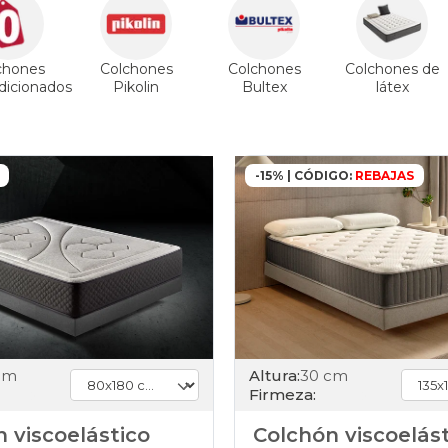
chones
Colchones
Colchones
Colchones de
icionados
Pikolin
Bultex
látex
-15% | CÓDIGO:
REBAJAS
cm
Altura:
30 cm
Firmeza:
 viscoelástico
Colchón viscoelás