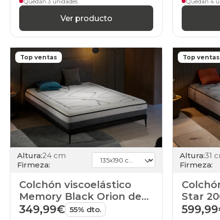
Quedan 3 unidades
Quedan 4 u
Ver producto
Top ventas
Top ventas
Altura:
24 cm
Altura:
31 
Firmeza:
Firmeza:
Colchón viscoelástico
Colchó
Memory Black Orion de
Star 2
HOME
349,99€
599,9
55% dto.