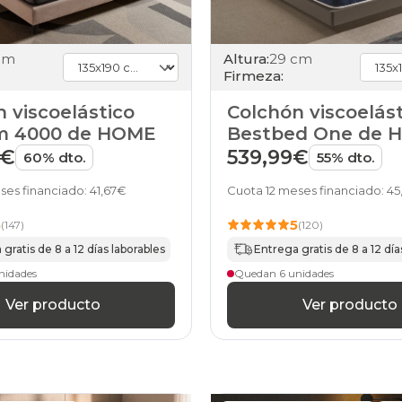
cm
Altura:
29 cm
Firmeza:
 viscoelástico
Colchón viscoelás
rm 4000 de HOME
Bestbed One de 
9€
539,99€
60% dto.
55% dto.
ses financiado: 41,67€
Cuota 12 meses financiado: 4
5
5
(147)
(120)
gratis de 8 a 12 días laborables
Entrega gratis de 8 a 12 día
nidades
Quedan 6 unidades
Ver producto
Ver producto