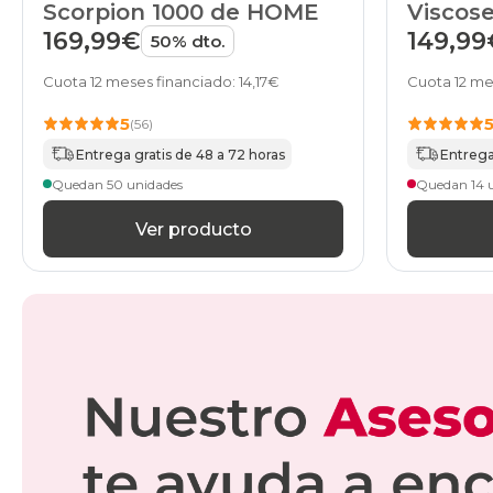
Scorpion 1000 de HOME
Viscose
HOME
169,99€
149,99
50% dto.
Cuota 12 meses financiado: 14,17€
Cuota 12 me
5
(56)
Entrega gratis de 48 a 72 horas
Entrega
Quedan 50 unidades
Quedan 14 
Ver producto