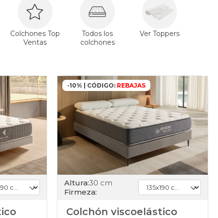
Colchones Top
Todos los
Ver Toppers
Ventas
colchones
-10% | CÓDIGO:
REBAJAS
Altura:
30 cm
Firmeza:
tico
Colchón viscoelástico