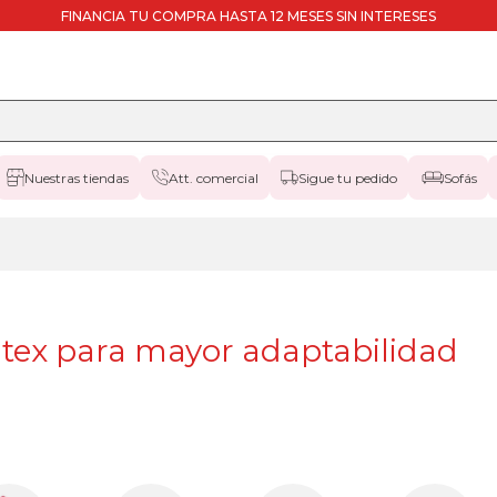
FINANCIA TU COMPRA HASTA 12 MESES SIN INTERESES
Nuestras tiendas
Att. comercial
Sigue tu pedido
Sofás
átex para mayor adaptabilidad