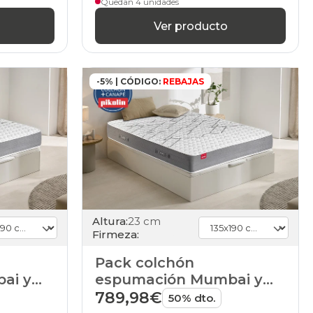
Quedan 4 unidades
Ver producto
-5% | CÓDIGO:
REBAJAS
Altura:
23 cm
Firmeza:
Pack colchón
ai y
espumación Mumbai y
Pikolin
canapé Magicbox de
789,98€
50% dto.