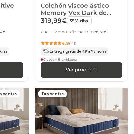
itive
Colchón viscoelástico
Memory Vex Dark de
HOME
319,99€
55% dto.
,67€
Cuota 12 meses financiado: 26,67€
4.9
(141)
horas
Entrega gratis de 48 a 72 horas
Quedan 8 unidades
Ver producto
p ventas
Top ventas