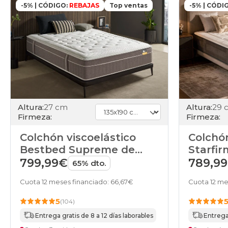
-5% | CÓDIGO:
REBAJAS
Top ventas
-5% | CÓDI
Altura:
27 cm
Altura:
29 
Firmeza:
Firmeza:
Colchón viscoelástico
Colchón
Bestbed Supreme de
Starfi
HOME
799,99€
789,9
65% dto.
Cuota 12 meses financiado: 66,67€
Cuota 12 me
5
(104)
Entrega gratis de 8 a 12 días laborables
Entrega 