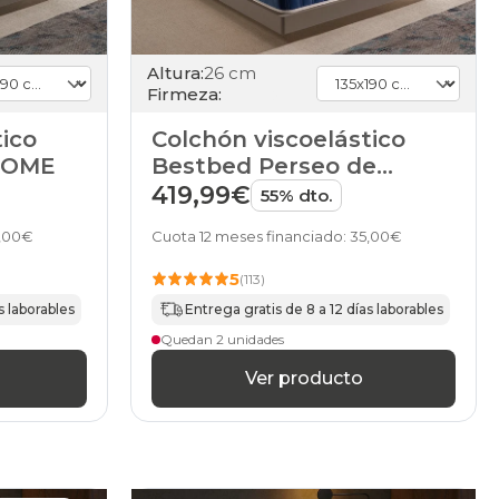
Altura:
26 cm
Firmeza:
tico
Colchón viscoelástico
HOME
Bestbed Perseo de
HOME
419,99€
55% dto.
5,00€
Cuota 12 meses financiado: 35,00€
5
(113)
s laborables
Entrega gratis de 8 a 12 días laborables
Quedan 2 unidades
Ver producto