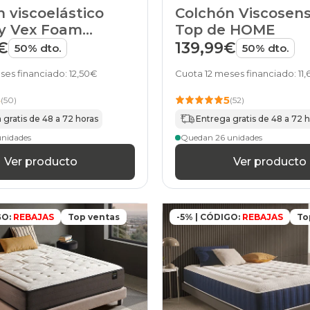
 viscoelástico
Colchón Viscosens
y Vex Foam
Top de HOME
y de HOME
€
139,99€
50% dto.
50% dto.
ses financiado: 12,50€
Cuota 12 meses financiado: 11
5
5
(50)
(52)
 gratis de 48 a 72 horas
Entrega gratis de 48 a 72 
unidades
Quedan 26 unidades
Ver producto
Ver producto
GO:
REBAJAS
Top ventas
-5% | CÓDIGO:
REBAJAS
To