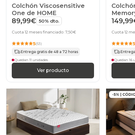
Colchón Viscosensitive
Colchón
One de HOME
Memor
Infinit
89,99€
149,99
50% dto.
Cuota 12 meses financiado: 7,50€
Cuota 12 me
5
(53)
Entrega gratis de 48 a 72 horas
Entrega
Quedan 11 unidades
Quedan 16 
Ver producto
-5% | CÓDI