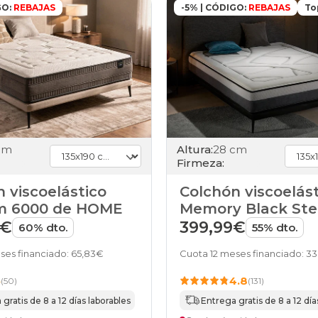
GO:
REBAJAS
-5% | CÓDIGO:
REBAJAS
To
cm
Altura:
28 cm
Firmeza:
 viscoelástico
Colchón viscoelás
rm 6000 de HOME
Memory Black Ste
HOME
9€
399,99€
60% dto.
55% dto.
ses financiado: 65,83€
Cuota 12 meses financiado: 3
5
4.8
(50)
(131)
gratis de 8 a 12 días laborables
Entrega gratis de 8 a 12 día