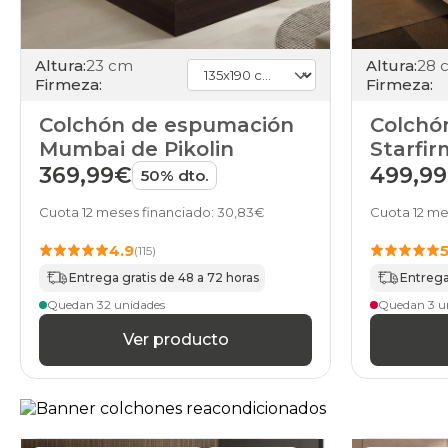
Altura:
23 cm
Altura:
28 
Firmeza:
Firmeza:
Colchón de espumación
Colchón
Mumbai de Pikolin
Starfi
369,99€
499,9
50% dto.
Cuota 12 meses financiado: 30,83€
Cuota 12 me
4.9
(115)
Entrega gratis de 48 a 72 horas
Entrega 
Quedan 32 unidades
Quedan 3 u
Ver producto