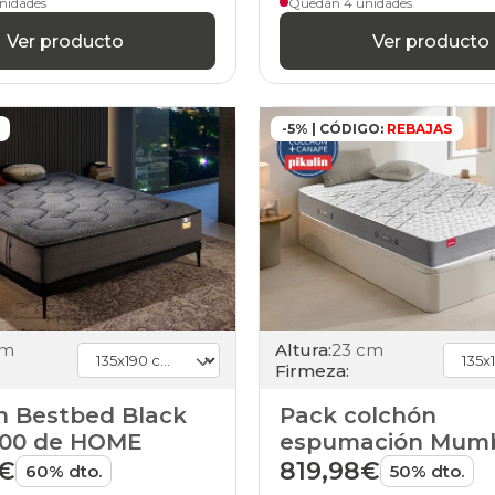
nidades
Quedan 4 unidades
Ver producto
Ver producto
-5% | CÓDIGO:
REBAJAS
cm
Altura:
23 cm
Firmeza:
n Bestbed Black
Pack colchón
000 de HOME
espumación Mumb
canapé Airbox de 
9€
819,98€
60% dto.
50% dto.