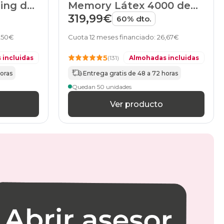
ing de
Memory Látex 4000 de
HOME
319,99€
60% dto.
2,50€
Cuota 12 meses financiado: 26,67€
5
 incluidas
(131)
Almohadas incluidas
horas
Entrega gratis de 48 a 72 horas
Quedan 50 unidades
Ver producto