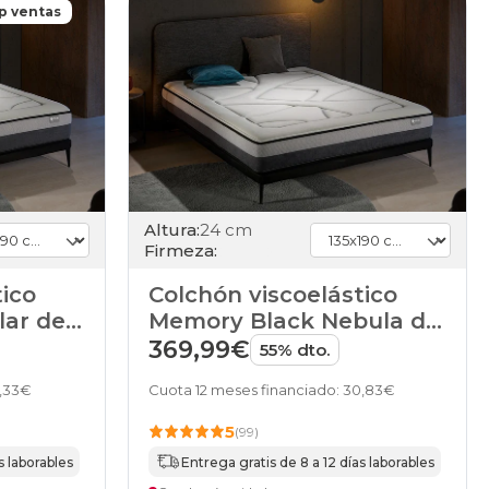
p ventas
Altura:
24 cm
Firmeza:
tico
Colchón viscoelástico
lar de
Memory Black Nebula de
HOME
369,99€
55% dto.
3,33€
Cuota 12 meses financiado: 30,83€
5
(99)
s laborables
Entrega gratis de 8 a 12 días laborables