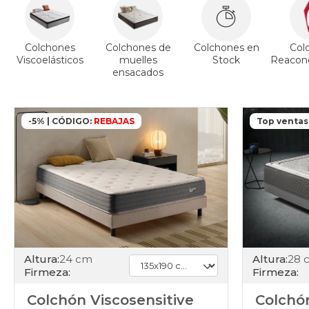
Colchones
Colchones de
Colchones en
Col
Viscoelásticos
muelles
Stock
Reacond
ensacados
-5% | CÓDIGO:
REBAJAS
Top ventas
Altura:
24 cm
Altura:
28 
Firmeza:
Firmeza:
Colchón Viscosensitive
Colchón