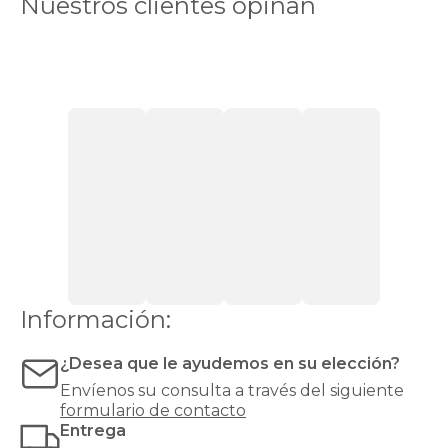
Nuestros clientes opinan
Friday
2025?
El
Black
Friday
es
el
momento
perfecto
para
renovar
tus
almohadas
black
friday
y
mejorar
Información:
la
calidad
¿Desea que le ayudemos en su elección?
de
tu
Envíenos su consulta a través del siguiente
descanso
formulario de contacto
sin
Entrega
comprometer