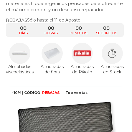
materiales hipoalergénicos pensadas para ofrecerte
el máximo confort y un descanso reparador.
REBAJAS
Sólo hasta el 11 de Agosto
00
00
00
00
DÍAS
HORAS
MINUTOS
SEGUNDOS
Almohadas
Almohadas
Almohadas
Almohadas
viscoelásticas
de fibra
de Pikolin
en Stock
-10% | CÓDIGO:
REBAJAS
Top ventas