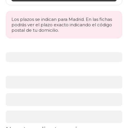
Los plazos se indican para Madrid. En las fichas
podrás ver el plazo exacto indicando el código
postal de tu domicilio.
Más
información
acerca
de
BLACK
FRIDAY
almohadas
¿Por
qué
comprar
almohadas
en
el
Black