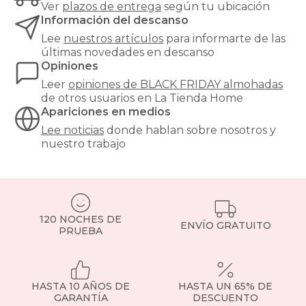
Ver
plazos de entrega
según tu ubicación
tu
Información del descanso
presupuesto.
Las
Lee
nuestros artículos
para informarte de las
almohadas
últimas novedades en descanso
ergonómicas
Opiniones
son
Leer
opiniones de
BLACK FRIDAY almohadas
fundamentales
de otros usuarios en La Tienda Home
para
Apariciones en medios
mantener
una
Lee noticias
donde hablan sobre nosotros y
correcta
nuestro trabajo
alineación
de
la
columna
vertebral
120 NOCHES DE
durante
ENVÍO GRATUITO
PRUEBA
el
sueño,
reduciendo
dolores
cervicales
HASTA 10 AÑOS DE
HASTA UN 65% DE
y
GARANTÍA
DESCUENTO