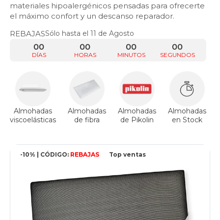
materiales hipoalergénicos pensadas para ofrecerte
el máximo confort y un descanso reparador.
REBAJAS
Sólo hasta el 11 de Agosto
00
00
00
00
DÍAS
HORAS
MINUTOS
SEGUNDOS
Almohadas
Almohadas
Almohadas
Almohadas
viscoelásticas
de fibra
de Pikolin
en Stock
-10% | CÓDIGO:
REBAJAS
Top ventas