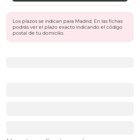
Los plazos se indican para Madrid. En las fichas
podrás ver el plazo exacto indicando el código
postal de tu domicilio.
Más
información
acerca
de
BLACK
FRIDAY
almohadas
¿Por
qué
comprar
almohadas
en
el
Black