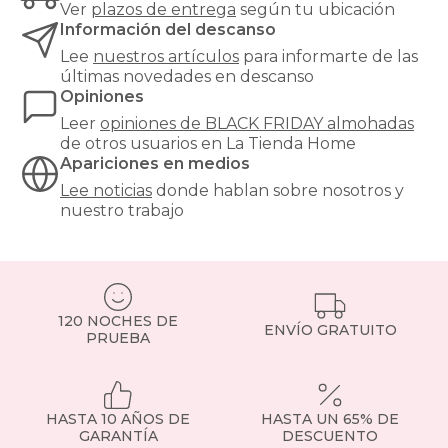
Ver
plazos de entrega
según tu ubicación
tu
Información del descanso
presupuesto.
Las
Lee
nuestros artículos
para informarte de las
almohadas
últimas novedades en descanso
ergonómicas
Opiniones
son
Leer
opiniones de
BLACK FRIDAY almohadas
fundamentales
de otros usuarios en La Tienda Home
para
Apariciones en medios
mantener
una
Lee noticias
donde hablan sobre nosotros y
correcta
nuestro trabajo
alineación
de
la
columna
vertebral
120 NOCHES DE
durante
ENVÍO GRATUITO
PRUEBA
el
sueño,
reduciendo
dolores
cervicales
HASTA 10 AÑOS DE
HASTA UN 65% DE
y
GARANTÍA
DESCUENTO