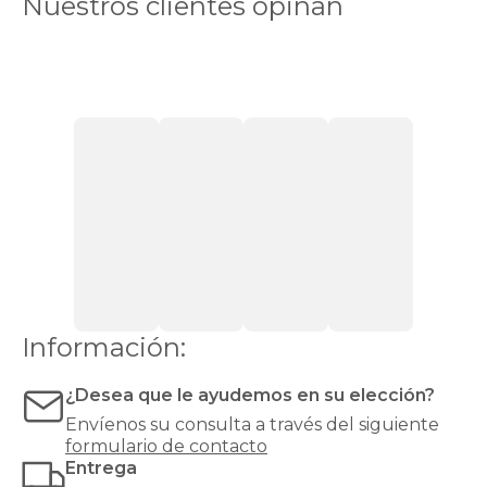
Nuestros clientes opinan
Friday
2025?
El
Black
Friday
es
el
momento
perfecto
para
renovar
tus
almohadas
black
friday
y
mejorar
Información:
la
calidad
¿Desea que le ayudemos en su elección?
de
tu
Envíenos su consulta a través del siguiente
descanso
formulario de contacto
sin
Entrega
comprometer